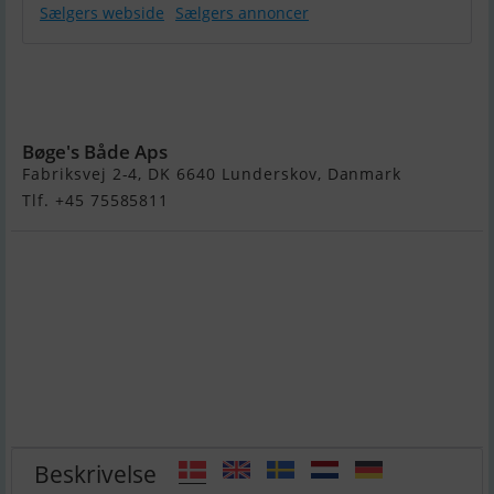
Sælgers webside
Sælgers annoncer
Nordic Jolle
470 Fisk uden
motor.
Bøge's Både Aps
Fabriksvej 2-4, DK 6640 Lunderskov, Danmark
Tlf. +45 75585811
Beskrivelse