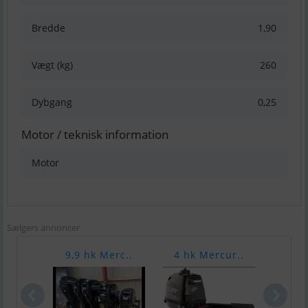
Bredde
1,90
Vægt (kg)
260
Dybgang
0,25
Motor / teknisk information
Motor
Sælgers annoncer
9,9 hk Merc..
4 hk Mercur..
5 hk