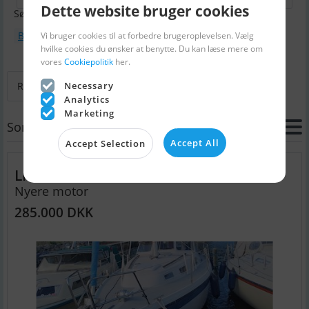
Dette website bruger cookies
Søgning
Bådtype : Motorsejler
Ikke ryger båd
Vi bruger cookies til at forbedre brugeroplevelsen. Vælg
hvilke cookies du ønsker at benytte. Du kan læse mere om
vores
Cookiepolitik
her.
Necessary
Retur til Søg
Næste
Sidste
Analytics
Marketing
Sortering
Accept All
Accept Selection
LM32 ll S
Nyere motor
285.000 DKK