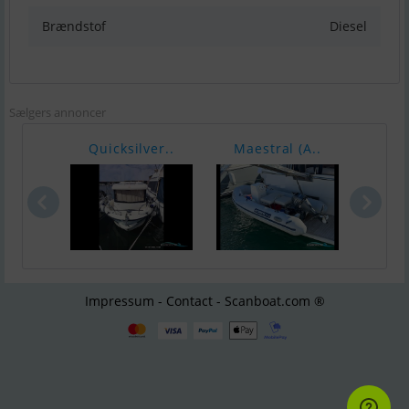
Brændstof
Diesel
Sælgers annoncer
Quicksilver..
Maestral (A..
Bayl
Impressum - Contact - Scanboat.com ®