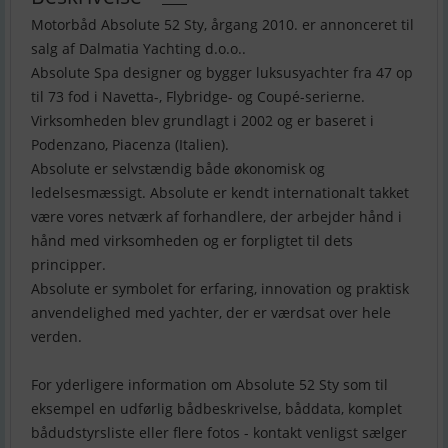
Motorbåd Absolute 52 Sty, årgang 2010. er annonceret til
salg af Dalmatia Yachting d.o.o..
Absolute Spa designer og bygger luksusyachter fra 47 op
til 73 fod i Navetta-, Flybridge- og Coupé-serierne.
Virksomheden blev grundlagt i 2002 og er baseret i
Podenzano, Piacenza (Italien).
Absolute er selvstændig både økonomisk og
ledelsesmæssigt. Absolute er kendt internationalt takket
være vores netværk af forhandlere, der arbejder hånd i
hånd med virksomheden og er forpligtet til dets
principper.
Absolute er symbolet for erfaring, innovation og praktisk
anvendelighed med yachter, der er værdsat over hele
verden.
For yderligere information om Absolute 52 Sty som til
eksempel en udførlig bådbeskrivelse, båddata, komplet
bådudstyrsliste eller flere fotos - kontakt venligst sælger