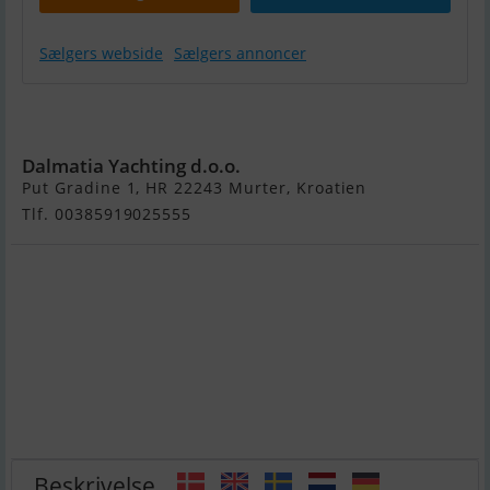
Sælgers webside
Sælgers annoncer
Absolute 52
Sty
Dalmatia Yachting d.o.o.
Put Gradine 1, HR 22243 Murter, Kroatien
Tlf. 00385919025555
Beskrivelse