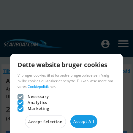
Dette website bruger cookies
Tilbage
Lignende Motorbåd
Vi bruger cookies til at forbedre brugeroplevelsen. Vælg
Absolute 52 Sty
hvilke cookies du ønsker at benytte. Du kan læse mere om
vores
Cookiepolitik
her.
Årgang 2010, Motorbåd til salg
HR, Kroatien
Necessary
Analytics
2.971.120 DKK
Marketing
(398.000 EUR)
Accept All
Accept Selection