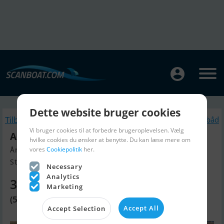
Dette website bruger cookies
Tilbage
Lignende Motorbåd
Vi bruger cookies til at forbedre brugeroplevelsen. Vælg
Askeladden C61
hvilke cookies du ønsker at benytte. Du kan læse mere om
vores
Cookiepolitik
her.
Årgang 2017, Motorbåd til salg
Stockholm, Sverige
Necessary
Analytics
372.890 DKK
Marketing
(539.000 SEK)
Accept All
Accept Selection