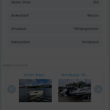
Motor timer
356
Brændstof
Benzin
Drivaksel
Påhængsmotor
Kølesystem
Ferskvand
Sælgers annoncer
Silver Rapt..
Nordkapp 90..
Yama