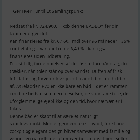
– Gør Hver Tur til Et Samlingspunkt
Nedsat fra kr. 724.900,- - køb denne BADBOY før din
kammerat gør det.
Kan finansieres fra kr. 6.160,- mdl over 96 måneder - 35%
i udbetaling – Variabel rente 6,49 % - kan også
finansieres uden udbetaling.
Forestil dig fornemmelsen af det første turehåndtag, du
trækker, når solen står op over vandet. Duften af frisk
luft, latter og forventning spredt blandt dem, du holder
af. Askeladden P70 er ikke bare en båd – det er rammen
om dine bedste sommeroplevelser, de spontane ture, de
uforglemmelige øjeblikke og den tid, hvor nærvær er i
fokus.
Denne båd er skabt til at være et naturligt
samlingspunkt. Med et gennemtænkt layout, funktionel
cockpit og elegant design bliver samværet med familie og
venner en naturlig del af enhver tur – uanset om I sejler