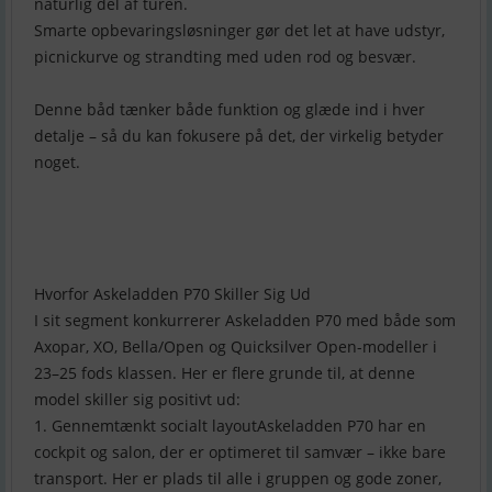
naturlig del af turen.
Smarte opbevaringsløsninger gør det let at have udstyr,
picnickurve og strandting med uden rod og besvær.
Denne båd tænker både funktion og glæde ind i hver
detalje – så du kan fokusere på det, der virkelig betyder
noget.
Hvorfor Askeladden P70 Skiller Sig Ud
I sit segment konkurrerer Askeladden P70 med både som
Axopar, XO, Bella/Open og Quicksilver Open-modeller i
23–25 fods klassen. Her er flere grunde til, at denne
model skiller sig positivt ud:
1. Gennemtænkt socialt layoutAskeladden P70 har en
cockpit og salon, der er optimeret til samvær – ikke bare
transport. Her er plads til alle i gruppen og gode zoner,