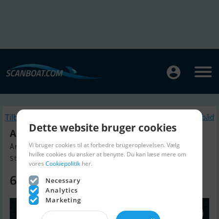
Tilbage
Lignende Motorbåd
Dette website bruger cookies
Askeladden P70
Vi bruger cookies til at forbedre brugeroplevelsen. Vælg
Årgang 2025, Motorbåd til salg
hvilke cookies du ønsker at benytte. Du kan læse mere om
Står Klar i Showroomet, Danmark
vores
Cookiepolitik
her.
679.900 DKK
Necessary
Analytics
Marketing