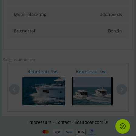
Motor placering
Udenbords
Brændstof
Benzin
Sælgers annoncer
Beneteau Sw..
Beneteau Sw..
Bene
Impressum - Contact - Scanboat.com ®