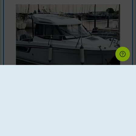
Motorbåd | Årgang : 2019 | Land : Danmark
Motor : Yamaha
Baadformidler.dk