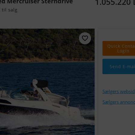
1.055.220
ed Mercruiser Sterndrive
til salg
Quick Conta
Login
Send E-mai
Sælgers websid
Sælgers annonc