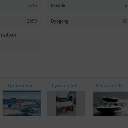
8,15
Bredde
2
2950
Dybgang
99
rmation
Quicksilver..
Lynnæs Joll..
Sensation D..