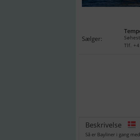
Bayliner Cier
Sterndrive
Temp
Søhest
Sælger:
Tlf. 
Beskrivelse
Så er Bayliner i gang med