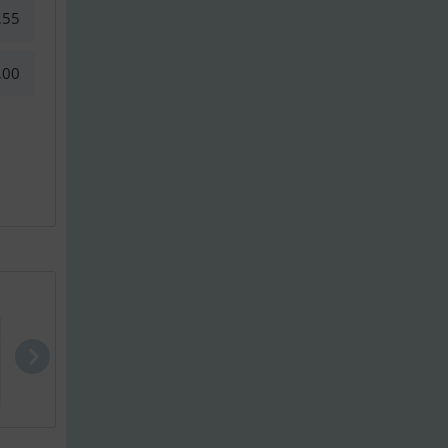
,55
,00
Ceasar Raci..
Quicksilver..
Brig Rib F5.