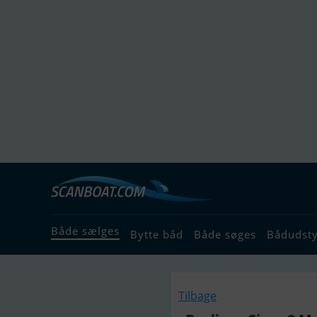
Både sælges
Bytte båd
Både søges
Bådudst
Tilbage