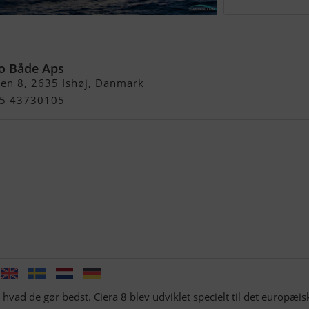
a 8 Med Mercruiser
o Både Aps
en 8, 2635 Ishøj, Danmark
+45 43730105
 hvad de gør bedst. Ciera 8 blev udviklet specielt til det europæis