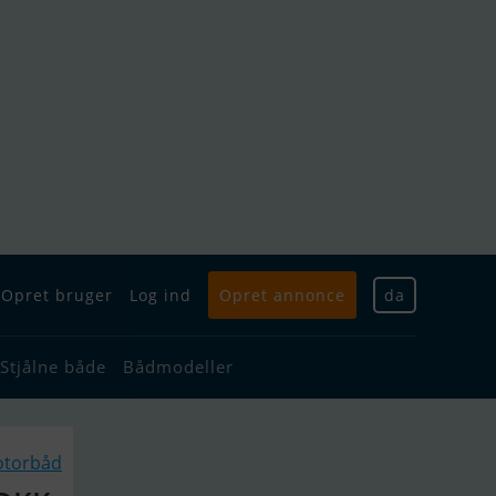
Opret bruger
Log ind
Opret annonce
da
Stjålne både
Bådmodeller
otorbåd