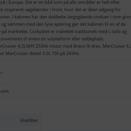
å i Europa. Det er en båd som på alle områder er helt efter
 inspireret søgelænder i front, hvor der er åben adgang for
nen. I kabinen har den dobbelte langsgående vinduer i som give
ld, og sammen med den lyse aptering gør det kabinen til en af de
e på markedet. Cockpittet er indrettet traditionelt med L-sofa og
onverteres til enten en solplatform eller siddeplads.
rCruiser 4,5LMPI 250hk motor med Bravo III drev, MerCruiser 6,
r MerCruiser diesel 3.0L TDI på 265hk.
os
cent
Glasfiber