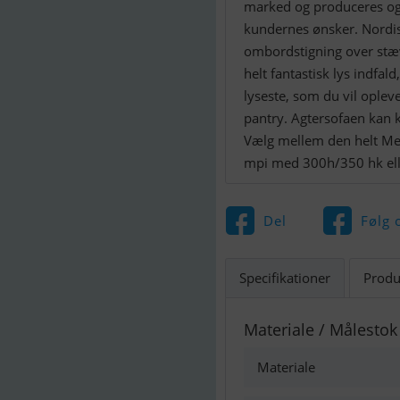
marked og produceres ogs
kundernes ønsker. Nordisk
ombordstigning over stæv
helt fantastisk lys indfa
lyseste, som du vil oplev
pantry. Agtersofaen kan k
Vælg mellem den helt Me
mpi med 300h/350 hk elle
Del
Følg 
Specifikationer
Produ
Materiale / Målestok
Materiale