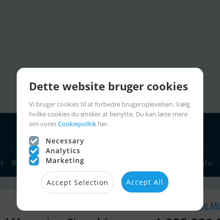
Dette website bruger cookies
Vi bruger cookies til at forbedre brugeroplevelsen. Vælg
hvilke cookies du ønsker at benytte. Du kan læse mere
om vores
Cookiepolitik
her.
Necessary
Analytics
Marketing
yr
Bådforhandlere
Sejlerlinks
Bådcharter
Sejlerinfo
Accept All
Accept Selection
Lignende M