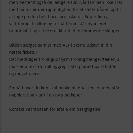
men bestemt også de længere tur. Når familien ikke skal
med på tur er der rig mulighed for at sætte båden op til
at tage på den helt hardcore fisketur. Super fin og
veltrimmet trolling og turbåd, som står nypoleret,
bundmalet og serviceret klar til den kommende skipper.
Båden sælges samlet med ALT i ekstra udstyr til din
næste fisketur.
Det medfølger trollingudstyrm trollingstænger/tællehjul,
masser af ekstra trollinggrej, 4 stk. planerboard lodder
og meget mere.
En båd hvor du kun skal huske madpakken, da den står
nypoleret og klar til en ny glad køber.
Kontakt Yachtbasen for aftale om besigtigelse.