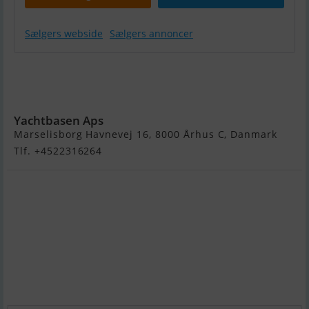
Sælgers webside
Sælgers annoncer
Bayliner
Trophy Pro
2359WA
Yachtbasen Aps
Marselisborg Havnevej 16, 8000 Århus C, Danmark
Tlf. +4522316264