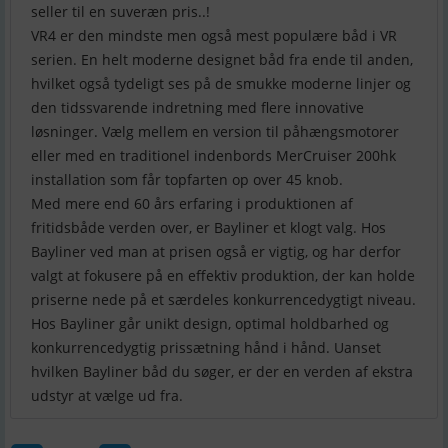
seller til en suveræn pris..!
VR4 er den mindste men også mest populære båd i VR
serien. En helt moderne designet båd fra ende til anden,
hvilket også tydeligt ses på de smukke moderne linjer og
den tidssvarende indretning med flere innovative
løsninger. Vælg mellem en version til påhængsmotorer
eller med en traditionel indenbords MerCruiser 200hk
installation som får topfarten op over 45 knob.
Med mere end 60 års erfaring i produktionen af
fritidsbåde verden over, er Bayliner et klogt valg. Hos
Bayliner ved man at prisen også er vigtig, og har derfor
valgt at fokusere på en effektiv produktion, der kan holde
priserne nede på et særdeles konkurrencedygtigt niveau.
Hos Bayliner går unikt design, optimal holdbarhed og
konkurrencedygtig prissætning hånd i hånd. Uanset
hvilken Bayliner båd du søger, er der en verden af ekstra
udstyr at vælge ud fra.