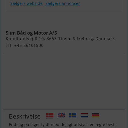
Sælgers webside
Sælgers annoncer
Bayliner VR4
Bowrider
Siim Båd og Motor A/S
Knudlundvej 8-10, 8653 Them, Silkeborg, Danmark
Tlf. +45 86101500
Beskrivelse
Endelig på lager fyldt med dejligt udstyr - en ægte best-