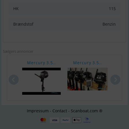
HK
115
Brændstof
Benzin
Sælgers annoncer
Mercury 3.5..
Mercury 3.5..
Merc
Impressum - Contact - Scanboat.com ®