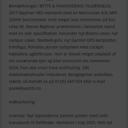
Bemærkninger: BYTTE & FINANSIERING TILGÆNGELIG
2017 Bayliner VR5 monteret med en Mercruiser 4,5L MPI
200HK benzinmotor med meget lave motortimer på kun
cirka 90. Denne Bayliner præsenteres i fantastisk stand
med en stor specifikation, herunder nyt Bimini-cover, nyt
camper-cover, flexiteek-gulv, nyt Garmin GPS-kortplotter,
trimflaps, Portaloo, Jensen lydsystem med cockpit-
højttalere, agterbruser. Hun er blevet meget velplejet af
sin nuværende ejer og blev serviceret om sommeren
2024; hun skal snart have antifouling. SBS
dobbeltakseltrailer inkluderet. Besigtigelser anbefales
stærkt, så kontakt os på 01202 669 554 eller e-mail
poole@yachts.co
Indkvartering:
Inventar: Nyt topmoderne Garmin plotter med UHD-
transducer til fishfinder. Monteret i maj 2025. Helt nyt