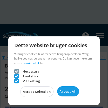
Dette website bruger cookies
Vi bruger cookies til at forbedre brugeroplevelsen. Vælg
Tilbage
Lignende Motorbåd
hvilke cookies du ønsker at benytte. Du kan læse mere om
vores
Cookiepolitik
her.
Bayliner VR5
Necessary
Årgang 2017, Motorbåd til salg
Analytics
Poole, Dorset, England
Marketing
259.840 DKK
Accept All
Accept Selection
(29.950 GBP)