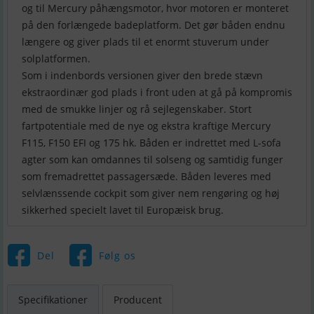
og til Mercury påhængsmotor, hvor motoren er monteret
på den forlængede badeplatform. Det gør båden endnu
længere og giver plads til et enormt stuverum under
solplatformen.
Som i indenbords versionen giver den brede stævn
ekstraordinær god plads i front uden at gå på kompromis
med de smukke linjer og rå sejlegenskaber. Stort
fartpotentiale med de nye og ekstra kraftige Mercury
F115, F150 EFI og 175 hk. Båden er indrettet med L-sofa
agter som kan omdannes til solseng og samtidig funger
som fremadrettet passagersæde. Båden leveres med
selvlænssende cockpit som giver nem rengøring og høj
sikkerhed specielt lavet til Europæisk brug.
Del
Følg os
Specifikationer
Producent