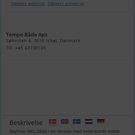
Sælgers webside
Sælgers annoncer
Bayliner VR5
OB
Tempo Både Aps
Søhesten 8, 2635 Ishøj, Danmark
Tlf. +45 43730105
Beskrivelse
Bayliner VR5, både i en version med indenbords motor