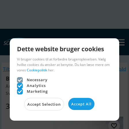
Dette website bruger cookies
Vi bruger cookies til at forbedre brugeroplevelsen. Vælg
hvilke cookies du ønsker at benytte. Du kan læse mere om
Tilbage
Lignende Motorbåd
vores
Cookiepolitik
her.
Bayliner VR5 OB Cuddy
Necessary
Analytics
Årgang 2025, Motorbåd til salg
Marketing
Svendborg, Danmark
302.360 DKK
Accept All
Accept Selection