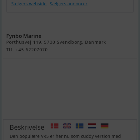
Sælgers webside
Sælgers annoncer
Bayliner VR5
OB Cuddy
Fynbo Marine
Porthusvej 119, 5700 Svendborg, Danmark
Tlf. +45 62207070
Beskrivelse
Den populære VR5 er her nu som cuddy version med