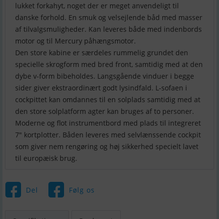
lukket forkahyt, noget der er meget anvendeligt til
danske forhold. En smuk og velsejlende båd med masser
af tilvalgsmuligheder. Kan leveres både med indenbords
motor og til Mercury påhængsmotor.
Den store kabine er særdeles rummelig grundet den
specielle skrogform med bred front, samtidig med at den
dybe v-form bibeholdes. Langsgående vinduer i begge
sider giver ekstraordinært godt lysindfald. L-sofaen i
cockpittet kan omdannes til en solplads samtidig med at
den store solplatform agter kan bruges af to personer.
Moderne og flot instrumentbord med plads til integreret
7" kortplotter. Båden leveres med selvlænssende cockpit
som giver nem rengøring og høj sikkerhed specielt lavet
til europæisk brug.
Del
Følg os