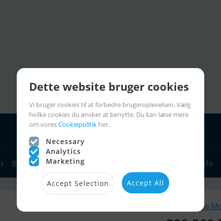
Dette website bruger cookies
Vi bruger cookies til at forbedre brugeroplevelsen. Vælg
hvilke cookies du ønsker at benytte. Du kan læse mere
om vores
Cookiepolitik
her.
Necessary
Analytics
Marketing
yr
Bådforhandlere
Sejlerlinks
Bådcharter
Sejlerinfo
Accept All
Accept Selection
Lignende M