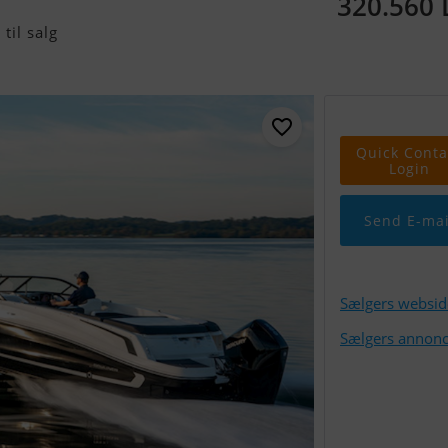
320.560
til salg
Quick Conta
Login
Send E-mai
Sælgers websid
Sælgers annonc