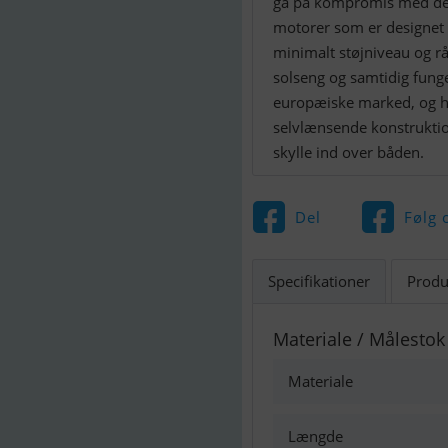
gå på kompromis med de 
motorer som er designet 
minimalt støjniveau og r
solseng og samtidig fung
europæiske marked, og har
selvlænsende konstruktio
skylle ind over båden.
Del
Følg 
Specifikationer
Produ
Materiale / Målestok
Materiale
Længde