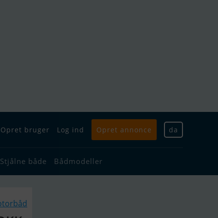
Opret bruger
Log ind
Opret annonce
da
Stjålne både
Bådmodeller
otorbåd