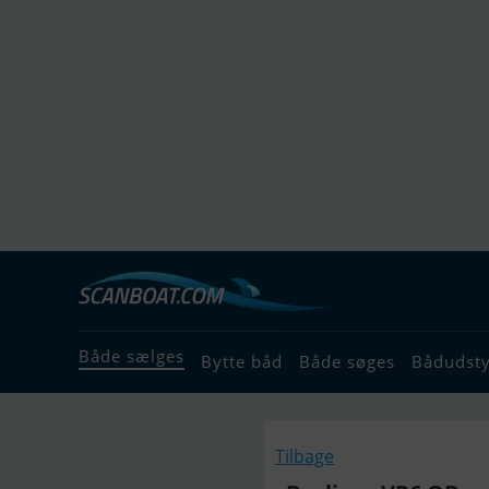
Både sælges
Bytte båd
Både søges
Bådudst
Tilbage