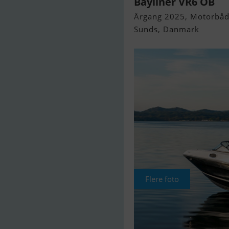
Bayliner VR6 OB
Årgang 2025, Motorbåd 
Sunds, Danmark
Flere foto