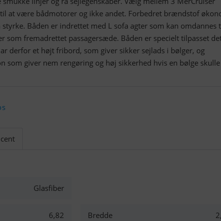
smukke linjer og rå sejlegenskaber. Vælg mellem 3 MerCruiser
til at være bådmotorer og ikke andet. Forbedret brændstof økon
å styrke. Båden er indrettet med L sofa agter som kan omdannes t
er som fremadrettet passagersæde. Båden er specielt tilpasset de
 derfor et højt fribord, som giver sikker sejlads i bølger, og
n som giver nem rengøring og høj sikkerhed hvis en bølge skulle
os
cent
Glasfiber
6,82
Bredde
2