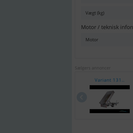
Vægt (kg)
Motor / teknisk info
Motor
Sælgers annoncer
Variant 131..