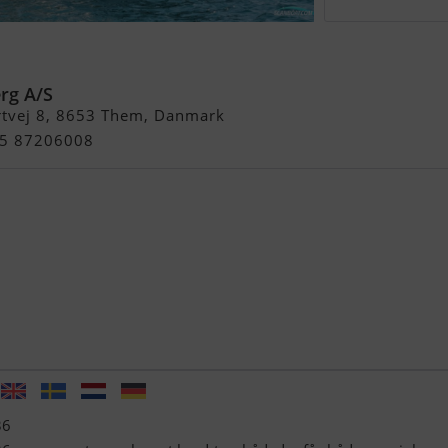
n Turismo 36
erg A/S
rtvej 8, 8653 Them, Danmark
+45 87206008
36