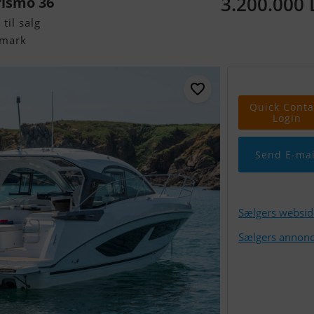
3.200.000
rismo 36
til salg
nmark
Quick Conta
Login
Send E-mai
Sælgers websid
Sælgers annonc