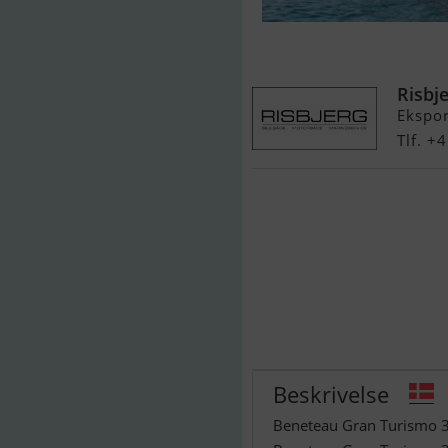
Beneteau Gra
Risbj
Ekspo
Tlf. 
Beskrivelse
Beneteau Gran Turismo 