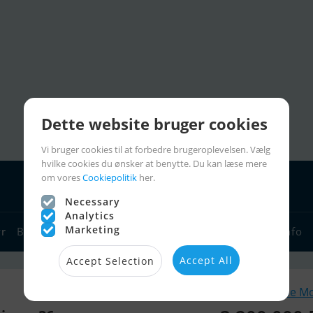
Dette website bruger cookies
Vi bruger cookies til at forbedre brugeroplevelsen. Vælg
hvilke cookies du ønsker at benytte. Du kan læse mere
om vores
Cookiepolitik
her.
Necessary
Analytics
Marketing
yr
Bådforhandlere
Sejlerlinks
Bådcharter
Sejlerinfo
Accept All
Accept Selection
Lignende M