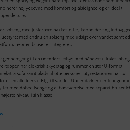
 er en sporty og elegant hard-top-båd, der fås både som inboar
inerer høj ydeevne med komfort og alsidighed og er ideel til
appende ture.
tor solseng med justerbare nakkestøtter, kopholdere og indbygge
en udstyret med endnu en solseng med udsigt over vandet samt a
tform, hvor en bruser er integreret.
r gennemgang til en udendørs kabys med håndvask, køleskab og g
d-toppen har elektrisk skydetag og rummer en stor U-formet
ekstra sofa samt plads til otte personer. Styrestationen har to
r er en alletiders udsigt til vandet. Under dæk er der loungeomr
hytter med dobbeltsenge og et badeværelse med separat brusenic
højeste niveau i sin klasse.
os