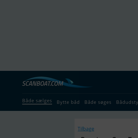
Både sælges
Bytte båd
Både søges
Bådudst
Tilbage