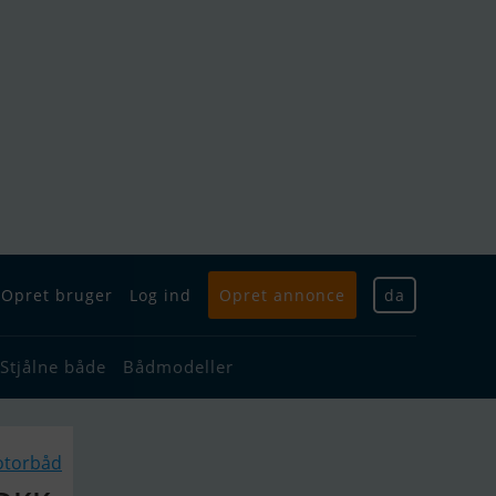
Opret bruger
Log ind
Opret annonce
da
Stjålne både
Bådmodeller
otorbåd