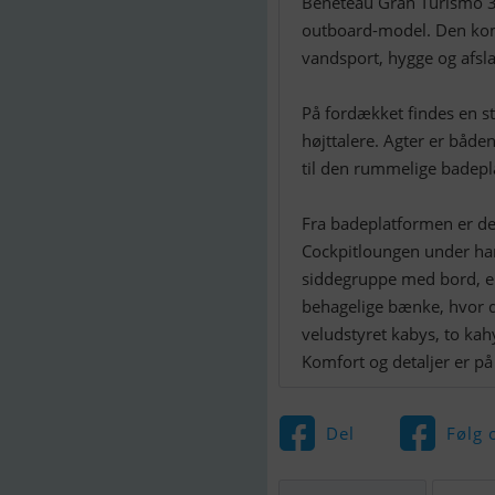
Beneteau Gran Turismo 36
outboard-model. Den komb
vandsport, hygge og afsl
På fordækket findes en s
højttalere. Agter er båd
til den rummelige badepla
Fra badeplatformen er de
Cockpitloungen under har
siddegruppe med bord, en 
behagelige bænke, hvor de
veludstyret kabys, to ka
Komfort og detaljer er på 
Del
Følg 