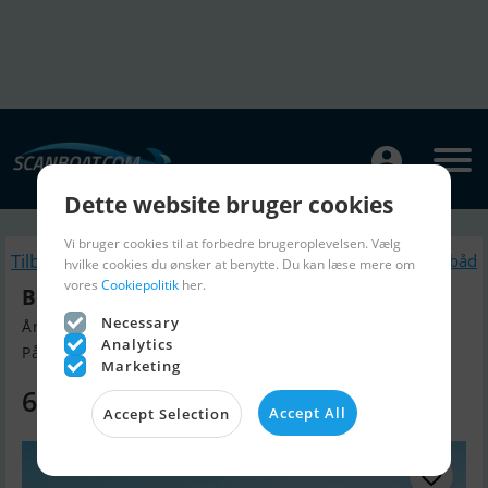
Dette website bruger cookies
Vi bruger cookies til at forbedre brugeroplevelsen. Vælg
Tilbage
Lignende Motorbåd
hvilke cookies du ønsker at benytte. Du kan læse mere om
vores
Cookiepolitik
her.
Beneteau Swift Trawler 48
Necessary
Årgang 2025, Motorbåd til salg
Analytics
På Messe i Europa, Danmark
Marketing
6.525.000 DKK
Accept All
Accept Selection