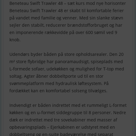
Beneteau Swift Trawler 48 – sæt kurs mod nye horisonter
Beneteau Swift Trawler 48 er skabt til komfortable ferier
på vandet med familie og venner. Med sin slanke stævn
sejler den stabilt, reducerer brændstofforbruget og har
en imponerende rækkevidde på over 600 sømil ved 9
knob.
Udendørs byder båden på store opholdsarealer. Den 20
m² store flybridge har panoramaudsigt, spiseplads med
L-formede sofaer, udekøkken og mulighed for T-top med
soltag. Agter åbner dobbeltporte ud til en stor
svømmeplatform med hydraulisk løftesystem. På
fordækket kan en komfortabel solseng tilvælges.
Indvendigt er båden indrettet med et rummeligt L-formet
køkken og en u-formet siddegruppe til 8 personer. Nedre
dæk er indrettet med tre sovekabiner med masser af
opbevaringsplads – Ejerkabinen er udstyret med en
dobbeltseng og en-suite badeværelse med separat