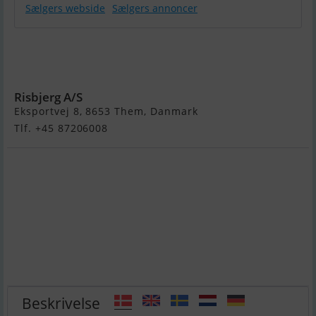
Sælgers webside
Sælgers annoncer
Beneteau
Swift Trawler
48
Risbjerg A/S
Eksportvej 8, 8653 Them, Danmark
Tlf. +45 87206008
Beskrivelse