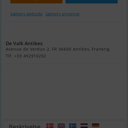
Sælgers webside
Sælgers annoncer
Cantieri Di
Pisa Akhir 85
De Valk Antibes
Avenue de Verdun 2, FR 06600 Antibes, Frankrig
Tlf. +33 492910202
Beskrivelse