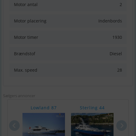
Motor antal
2
Motor placering
Indenbords
Motor timer
1930
Brændstof
Diesel
Max. speed
28
Sælgers annoncer
Lowland 87
Sterling 44
Fava