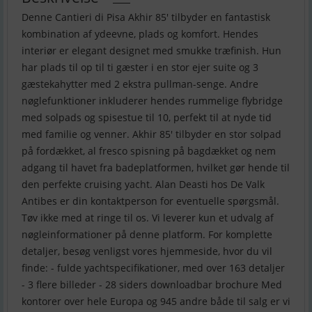
Denne Cantieri di Pisa Akhir 85' tilbyder en fantastisk
kombination af ydeevne, plads og komfort. Hendes
interiør er elegant designet med smukke træfinish. Hun
har plads til op til ti gæster i en stor ejer suite og 3
gæstekahytter med 2 ekstra pullman-senge. Andre
nøglefunktioner inkluderer hendes rummelige flybridge
med solpads og spisestue til 10, perfekt til at nyde tid
med familie og venner. Akhir 85' tilbyder en stor solpad
på fordækket, al fresco spisning på bagdækket og nem
adgang til havet fra badeplatformen, hvilket gør hende til
den perfekte cruising yacht. Alan Deasti hos De Valk
Antibes er din kontaktperson for eventuelle spørgsmål.
Tøv ikke med at ringe til os. Vi leverer kun et udvalg af
nøgleinformationer på denne platform. For komplette
detaljer, besøg venligst vores hjemmeside, hvor du vil
finde: - fulde yachtspecifikationer, med over 163 detaljer
- 3 flere billeder - 28 siders downloadbar brochure Med
kontorer over hele Europa og 945 andre både til salg er vi