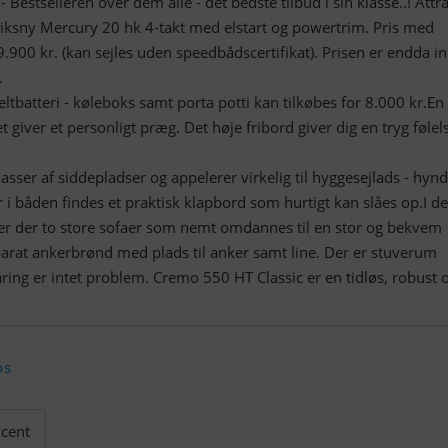
Bestselleren over dem alle - det bedste tilbud i sin klasse..! Attra
riksny Mercury 20 hk 4-takt med elstart og powertrim. Pris med
.900 kr. (kan sejles uden speedbådscertifikat). Prisen er endda in
.
batteri - køleboks samt porta potti kan tilkøbes for 8.000 kr.En
 giver et personligt præg. Det høje fribord giver dig en tryg følel
ser af siddepladser og appelerer virkelig til hyggesejlads - hynd
r i båden findes et praktisk klapbord som hurtigt kan slåes op.I d
r der to store sofaer som nemt omdannes til en stor og bekvem
parat ankerbrønd med plads til anker samt line. Der er stuverum
ring er intet problem. Cremo 550 HT Classic er en tidløs, robust 
os
cent