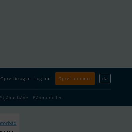
Opret bruger
Log ind
Opret annonce
da
Stjålne både
Bådmodeller
otorbåd