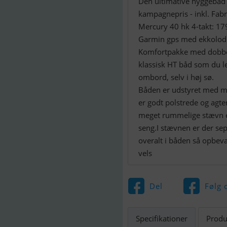
Den ultimative hyggebåd - 
kampagnepris - inkl. Fab
Mercury 40 hk 4-takt: 179
Garmin gps med ekkolod
Komfortpakke med dobbelt
klassisk HT båd som du let
ombord, selv i høj sø.
Båden er udstyret med mas
er godt polstrede og agte
meget rummelige stævn e
seng.I stævnen er der se
overalt i båden så opbeva
vels
Del
Følg 
Specifikationer
Produ