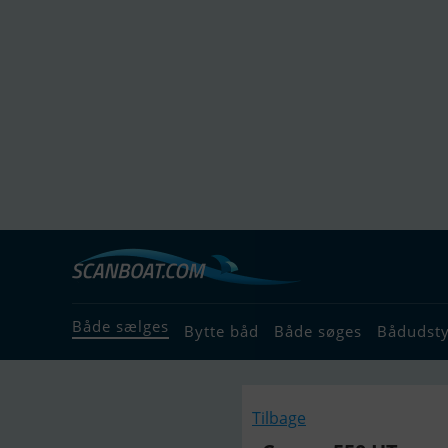
Både sælges
Bytte båd
Både søges
Bådudst
Tilbage