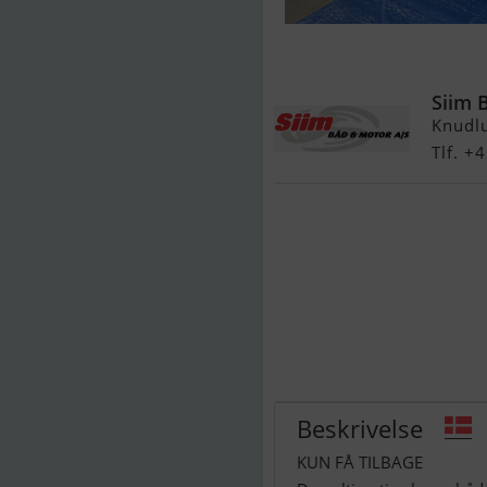
Cremo 550 HT
Siim 
Knudl
Tlf. 
Beskrivelse
KUN FÅ TILBAGE