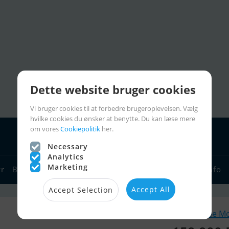
Dette website bruger cookies
Vi bruger cookies til at forbedre brugeroplevelsen. Vælg
hvilke cookies du ønsker at benytte. Du kan læse mere
om vores
Cookiepolitik
her.
Necessary
Analytics
Marketing
yr
Bådforhandlere
Sejlerlinks
Bådcharter
Sejlerinfo
Accept All
Accept Selection
Lignende M