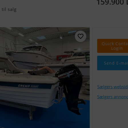
159.900
til salg
Quick Conta
Login
Send E-mai
Sælgers websid
Sælgers annonc