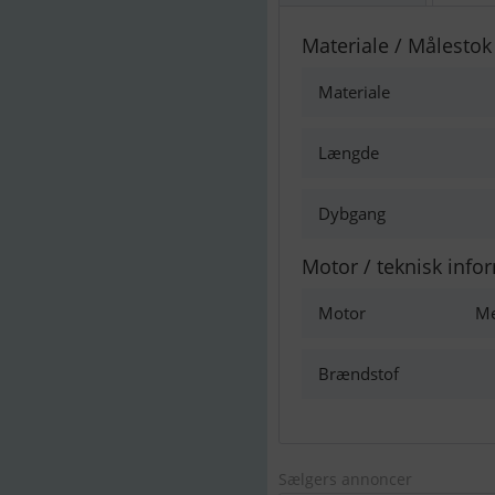
Materiale / Målestok
Materiale
Længde
Dybgang
Motor / teknisk info
Motor
Me
Brændstof
Sælgers annoncer