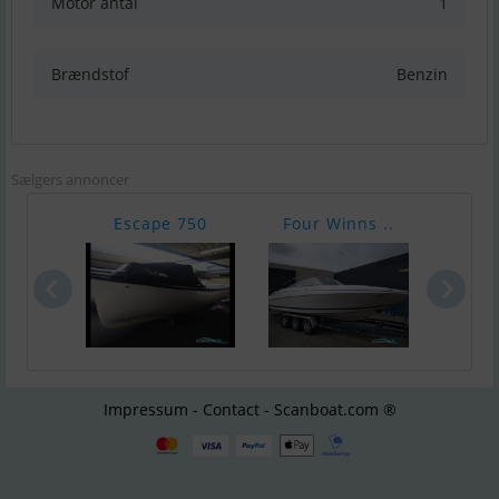
Motor antal
1
Brændstof
Benzin
Sælgers annoncer
Escape 750
Four Winns ..
Gen
Impressum - Contact - Scanboat.com ®