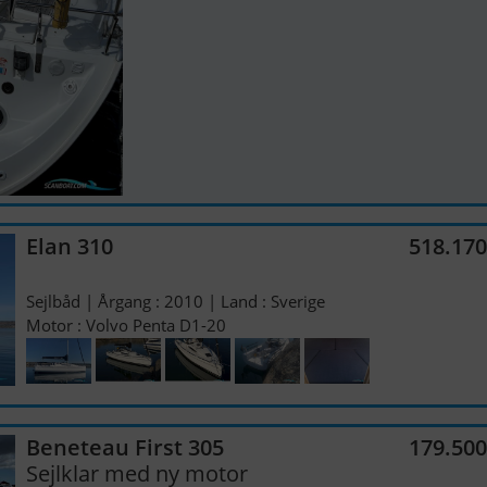
Elan 310
518.17
Sejlbåd | Årgang : 2010 | Land : Sverige
Motor : Volvo Penta D1-20
Beneteau First 305
179.50
Sejlklar med ny motor