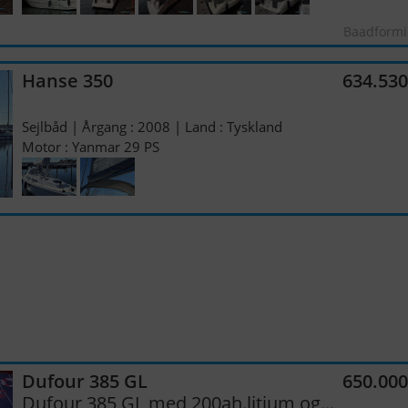
Baadformi
Hanse 350
634.53
Sejlbåd | Årgang : 2008 | Land : Tyskland
Motor : Yanmar 29 PS
Dufour 385 GL
650.00
Dufour 385 GL med 200ah.litium og...