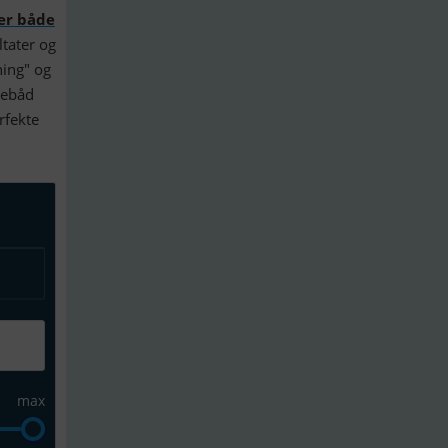
ter både
tater og
ning" og
mebåd
rfekte
max