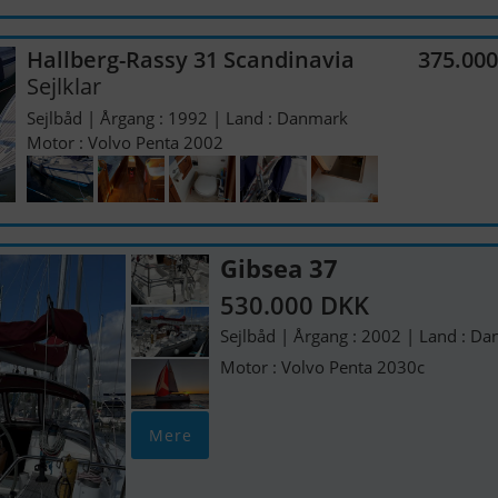
Hallberg-Rassy 31 Scandinavia
375.00
Sejlklar
Sejlbåd | Årgang : 1992 | Land : Danmark
Motor : Volvo Penta 2002
Gibsea 37
530.000 DKK
Sejlbåd | Årgang : 2002 | Land : D
Motor : Volvo Penta 2030c
Mere