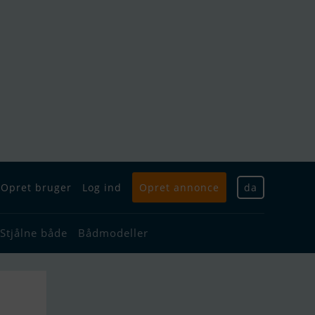
Opret bruger
Log ind
Opret annonce
da
Stjålne både
Bådmodeller