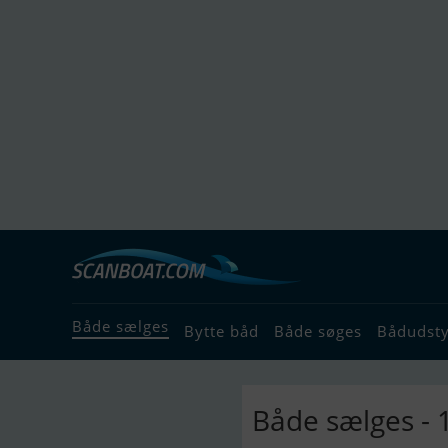
Både sælges
Bytte båd
Både søges
Bådudst
Både sælges - 