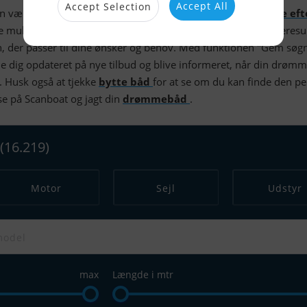
Accept All
Accept Selection
an være en udfordring, men hos Scanboat er det nemt at
søge ef
ge muligheden for at søge en båd kan du indsnævre dine søgeresul
, der passer til dine ønsker og behov. Med funktionen "Gem søg
 dig opdateret på nye tilbud og blive informeret, når din drøm
. Husk også at tjekke
bytte båd
for at se om du kan finde den pe
lse på Scanboat og jagt din
drømmebåd
.
(16.219)
Motor
Sejl
Udstyr
max
Længde i mtr