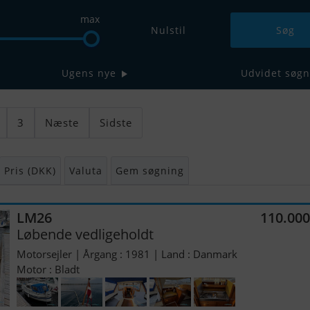
max
Nulstil
Ugens nye
Udvidet søgn
3
Næste
Sidste
Pris (DKK)
Valuta
Gem søgning
LM26
110.00
Løbende vedligeholdt
Motorsejler | Årgang : 1981 | Land : Danmark
Motor : Bladt