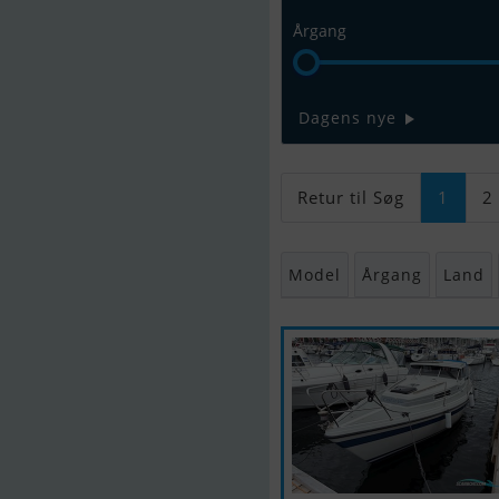
Årgang
Dagens nye
Retur til Søg
1
2
Model
Årgang
Land