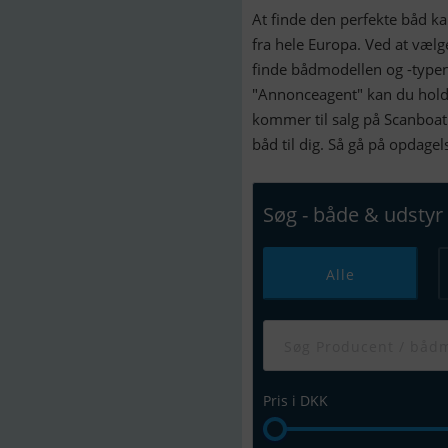
At finde den perfekte båd k
fra hele Europa. Ved at væl
finde bådmodellen og -typen
"Annonceagent" kan du holde
kommer til salg på Scanboat
båd til dig. Så gå på opdage
Søg - både & udstyr
Alle
Pris i DKK