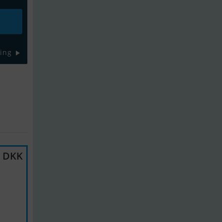
ing
0 DKK