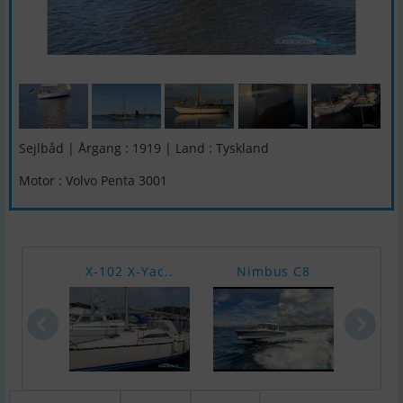
Sejlbåd | Årgang : 1919 | Land : Tyskland
Motor : Volvo Penta 3001
X-102 X-Yac..
Nimbus C8
Prin