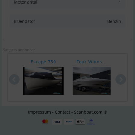
Motor antal
1
Brændstof
Benzin
Sælgers annoncer
Escape 750
Four Winns ..
Gen
Impressum - Contact - Scanboat.com ®