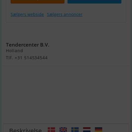
Sælgers webside
Sælgers annoncer
Dreamliner
495
Tendercenter B.V.
Holland
Tlf. +31 514534544
Beskrivelse