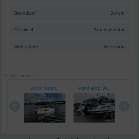
Brændstof
Benzin
Drivaksel
Påhængsmotor
Kølesystem
Ferskvand
Sælgers annoncer
Silver Rapt..
Nordkapp 90..
Yama