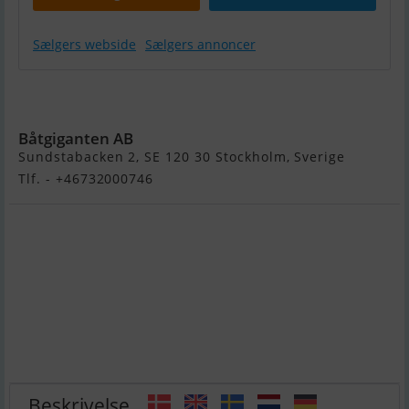
Sælgers webside
Sælgers annoncer
Finnmaster
Husky R8
Båtgiganten AB
Sundstabacken 2, SE 120 30 Stockholm, Sverige
Tlf. - +46732000746
Beskrivelse