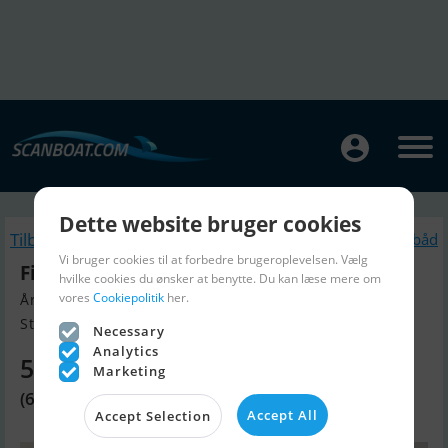
Dette website bruger cookies
Tilbage
Lignende Motorbåd
Vi bruger cookies til at forbedre brugeroplevelsen. Vælg
Finnmaster Husky R8
hvilke cookies du ønsker at benytte. Du kan læse mere om
vores
Cookiepolitik
her.
Årgang 2017, Motorbåd til salg
Stockholm, Sverige
Necessary
Analytics
518.830 DKK
Marketing
(69.500 EUR)
Accept All
Accept Selection