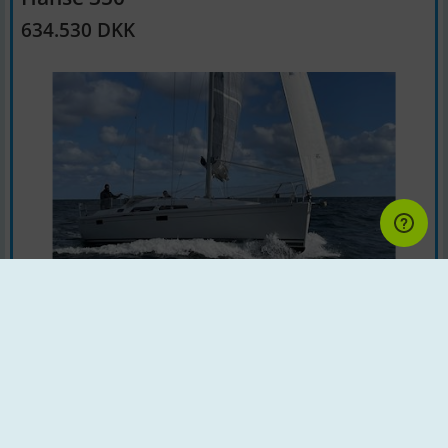
634.530 DKK
Sejlbåd | Årgang : 2008 | Land : Tyskland