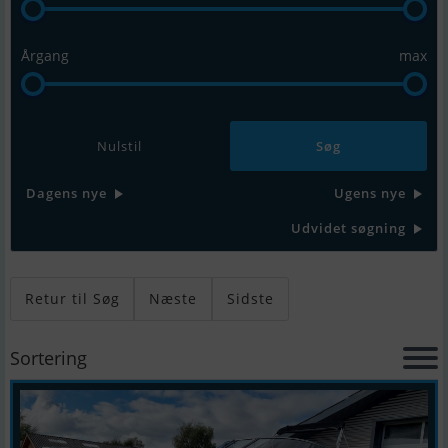
Årgang
max
Nulstil
Dagens nye
Ugens nye
Udvidet søgning
Retur til Søg
Næste
Sidste
Sortering