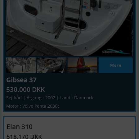
Mere
Gibsea 37
530.000 DKK
Sejlbåd | Årgang : 2002 | Land : Danmark
Motor : Volvo Penta 2030c
Elan 310
518.170 DKK