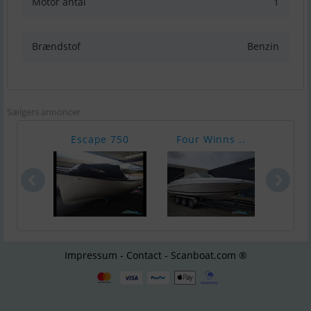
Motor antal
1
Brændstof
Benzin
Sælgers annoncer
Escape 750
Four Winns ..
Gen
Impressum - Contact - Scanboat.com ®