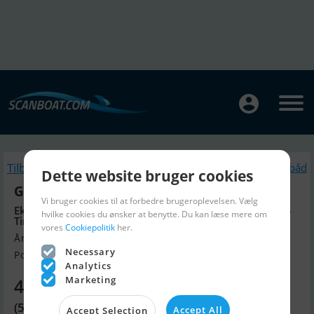
Tilbage
Lignende Motorbåd
Dette website bruger cookies
Greenline 40 Hybrid
Vi bruger cookies til at forbedre brugeroplevelsen. Vælg
Ekstraordinær + 40 Kwh Batteri + Solopgradering + 235
hvilke cookies du ønsker at benytte. Du kan læse mere om
Timer
vores
Cookiepolitik
her.
Årgang 2022, Motorbåd til salg
Necessary
Port-Saint-Louis-du-Rhône, Fran...
Analytics
Marketing
4.210.330 DKK
(564.000 EUR)
Accept All
Accept Selection