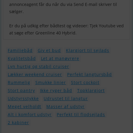
annonceagent får du når du via Send E-mail skriver til
sælger.
Er du på udkig efter bådtest og videoer: Tjek Youtube ved
at søge efter Greenline 40 Hybrid.
Familiebåd
Giv et bud
Klargjort til sejlads
Kvalitetsbåd
Let at manøvrere
Lyn hurtig og stabil cruiser
Lækker weekend cruiser
Perfekt langtursbåd
Rummelig
Smukke linier
Stort cockpit
Stort pantry
Ikke ryger båd
Topklargjort
Udstyrsstykke
Udrustet til langtur
Meget velholdt
Masser af udstyr
Alt i komfort udstyr
Perfekt til flodsejlads
2 kabiner