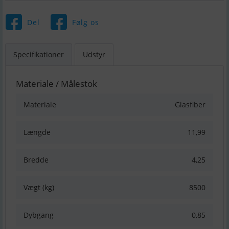
Del
Følg os
Specifikationer
Udstyr
Materiale / Målestok
Materiale
Glasfiber
Længde
11,99
Bredde
4,25
Vægt (kg)
8500
Dybgang
0,85