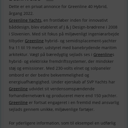
Dette er en privat annonce for Greenline 40 Hybrid,
Greenline Yachts
, en frontløber inden for innovativt
båddesign, blev etableret af J & J Design-brødrene i 2008
i Slovenien. Med sit fokus på miljøvenligt ingeniørarbejde
tilbyder
Greenline
hybrid- og semidisplacement-yachter
fra 11 til 19 meter, udstyret med banebrydende maritim
arkitektur. Vægt på bæredygtig sejlads ses i
Greenline
s
hybrid- og elektriske fremdriftssystemer, der mindsker
støj og emissioner. Med 230-volts elnet og solpaneler
ombord er der bedre bekvemmelighed og
energiuafhængighed. Under ejerskab af SVP Yachts har
Greenline
udvidet sit verdensomspændende
forhandlernetværk og produceret mere end 150 yachter.
Greenline
er fortsat engageret i en fremtid med ansvarlig
sejlads gennem unikke, miljøvenlige fartøjer.
For yderligere information, som til eksempel en udførlig