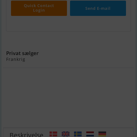
Quick Contact
Send E-mail
Login
Greenline 40 Hybrid
Privat sælger
Frankrig
Beskrivelse