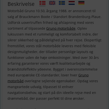
Beskrivelse
Motorbåd Gruno 10.50, årgang 1988. er annonceret til
salg af Brauckmann Boote / Standort Brandenburg-Plaue.
Udforsk uovertruffen frihed og afslapning med vores
sortiment af tilpassede
Gruno motorbåde
. Oplev
luksussen med et rummeligt og komfortabelt indre, der
sikrer sikkerhed og pålidelighed på hver rejse. Ekspertligt
fremstillet, vores stål motorbåde leveres med fleksible
designmuligheder, der tillader personlige layouts og
funktioner uden de høje omkostninger. Med over 30 års
erfaring garanterer vores værft kvalitetsarbejde og
brændstofeffektiv ydeevne. Bygget i overensstemmelse
med europæiske CE-standarder, lover hver
Gruno
motorbåd
overlegne sejlende egenskaber. Opdag vores
mangeartede udvalg, tilpasset til enhver
navigationsbehov, og start på din ideelle rejse med en
drømmebåd, der passer perfekt til dine ønsker.