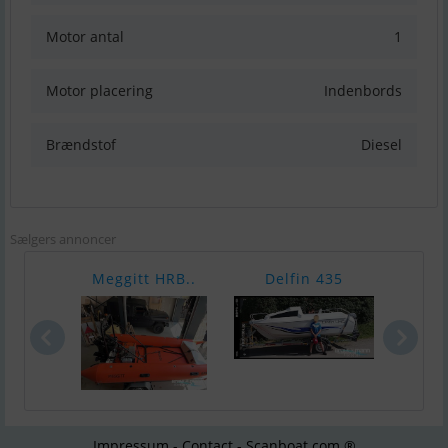
Motor antal
1
Motor placering
Indenbords
Brændstof
Diesel
Sælgers annoncer
Meggitt HRB..
Delfin 435
VEB 
Impressum - Contact - Scanboat.com ®