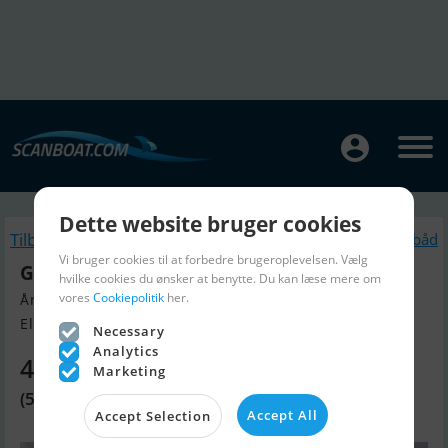
Dette website bruger cookies
Tilbage
Lignende Motorbåd
Vi bruger cookies til at forbedre brugeroplevelsen. Vælg
Gruno 10.50
hvilke cookies du ønsker at benytte. Du kan læse mere om
vores
Cookiepolitik
her.
Årgang 1988, Motorbåd til salg
Elbe-Parey, Tyskland
Necessary
Analytics
447.830 DKK
Marketing
(59.990 EUR)
Accept All
Accept Selection