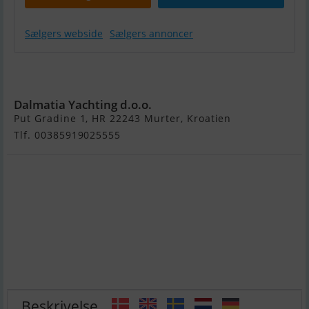
Sælgers webside
Sælgers annoncer
Guy Couach
185
Dalmatia Yachting d.o.o.
Put Gradine 1, HR 22243 Murter, Kroatien
Tlf. 00385919025555
Beskrivelse