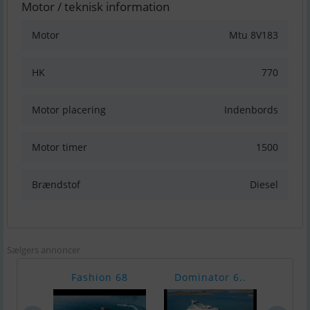
Motor / teknisk information
Motor
Mtu 8V183
HK
770
Motor placering
Indenbords
Motor timer
1500
Brændstof
Diesel
Sælgers annoncer
Fashion 68
Dominator 6..
Azi