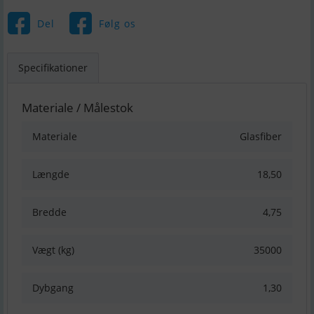
Del
Følg os
Specifikationer
Materiale / Målestok
Materiale
Glasfiber
Længde
18,50
Bredde
4,75
Vægt (kg)
35000
Dybgang
1,30