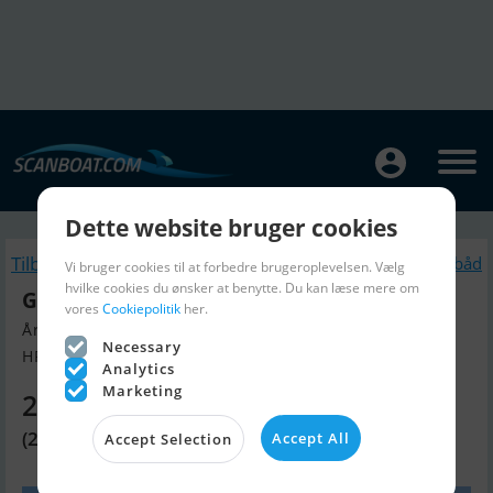
Dette website bruger cookies
Tilbage
Lignende Motorbåd
Vi bruger cookies til at forbedre brugeroplevelsen. Vælg
hvilke cookies du ønsker at benytte. Du kan læse mere om
Guy Couach 185
vores
Cookiepolitik
her.
Årgang 2000, Motorbåd til salg
Necessary
HR, Kroatien
Analytics
Marketing
2.202.210 DKK
(295.000 EUR)
Accept All
Accept Selection