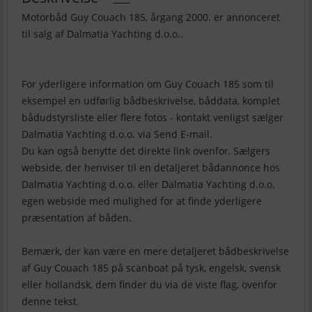
Motorbåd Guy Couach 185, årgang 2000. er annonceret
til salg af Dalmatia Yachting d.o.o..
For yderligere information om Guy Couach 185 som til
eksempel en udførlig bådbeskrivelse, båddata, komplet
bådudstyrsliste eller flere fotos - kontakt venligst sælger
Dalmatia Yachting d.o.o. via Send E-mail.
Du kan også benytte det direkte link ovenfor, Sælgers
webside, der henviser til en detaljeret bådannonce hos
Dalmatia Yachting d.o.o. eller Dalmatia Yachting d.o.o.
egen webside med mulighed for at finde yderligere
præsentation af båden.
Bemærk, der kan være en mere detaljeret bådbeskrivelse
af Guy Couach 185 på scanboat på tysk, engelsk, svensk
eller hollandsk, dem finder du via de viste flag, ovenfor
denne tekst.