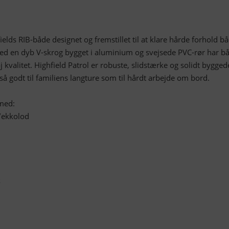
fields RIB-både designet og fremstillet til at klare hårde forhold b
ed en dyb V-skrog bygget i aluminium og svejsede PVC-rør har b
kvalitet. Highfield Patrol er robuste, slidstærke og solidt bygged
så godt til familiens langture som til hårdt arbejde om bord.
med:
/ekkolod
k