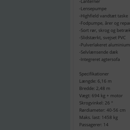
-Lanterner
-Lensepumpe
-Highfield vandtæt taske
-Fodpumpe, årer og repar
-Sort rør, skrog og betræ
-Slidstærkt, svejset PVC
-Pulverlakeret aluminiu
-Selvlænsende dæk
-Integreret agtersofa
Specifikationer
Længde: 6,16 m
Bredde: 2,48 m
Vægt: 694 kg + motor
Skrogvinkel: 26 °
Rørdiameter: 40-56 cm
Maks. last: 1458 kg
Passagerer: 14