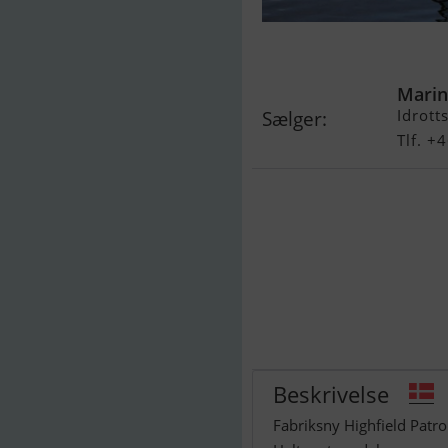
Highfield Patr
Marin
Idrott
Sælger:
Tlf. +
Beskrivelse
Fabriksny Highfield Patr