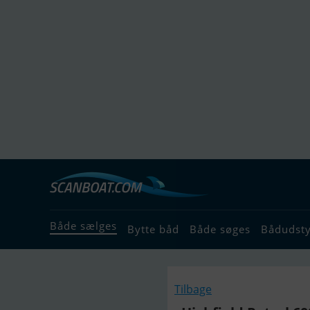
Både sælges
Bytte båd
Både søges
Bådudst
Tilbage