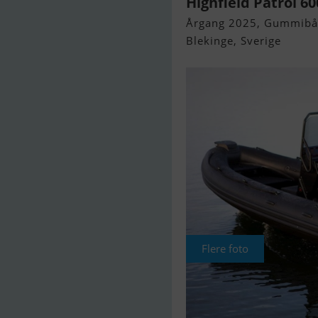
Highfield Patrol 60
Årgang 2025, Gummibåd 
Blekinge, Sverige
Flere foto