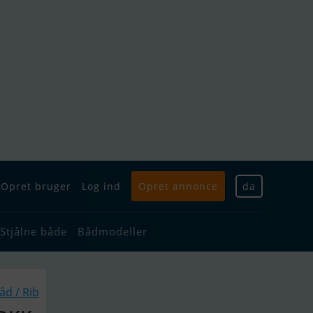
Opret bruger
Log ind
Opret annonce
da
Stjålne både
Bådmodeller
d / Rib