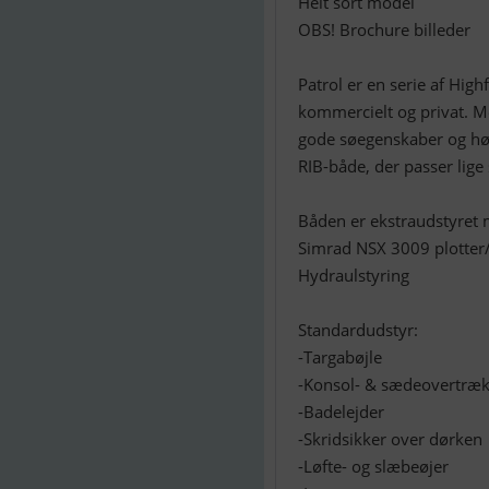
Helt sort model
OBS! Brochure billeder
Patrol er en serie af High
kommercielt og privat. M
gode søegenskaber og høj 
RIB-både, der passer lige 
Båden er ekstraudstyret 
Simrad NSX 3009 plotter
Hydraulstyring
Standardudstyr:
-Targabøjle
-Konsol- & sædeovertræ
-Badelejder
-Skridsikker over dørken
-Løfte- og slæbeøjer