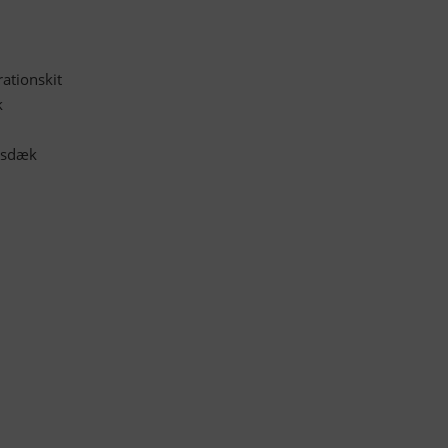
ationskit
k
msdæk