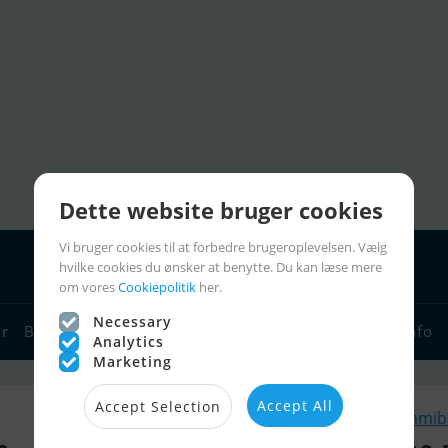
Dette website bruger cookies
Vi bruger cookies til at forbedre brugeroplevelsen. Vælg
hvilke cookies du ønsker at benytte. Du kan læse mere
om vores
Cookiepolitik
her.
Necessary
yr
Bådforhandlere
Sejlerlinks
Bådcharter
Sejlerinfo
Analytics
Marketing
Accept All
Accept Selection
Lignende Gummibå