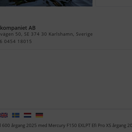
ol 600
kompaniet AB
svägen 50, SE 374 30 Karlshamn, Sverige
46 0454 18015
ol 600 årgang 2025 med Mercury F150 EXLPT Efi Pro XS årgang 2