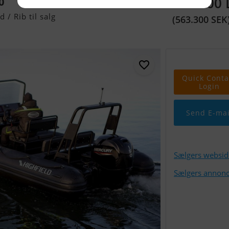
389.700
0
/ Rib til salg
(563.300 SEK
Quick Conta
Login
Send E-mai
Sælgers websid
Sælgers annonc