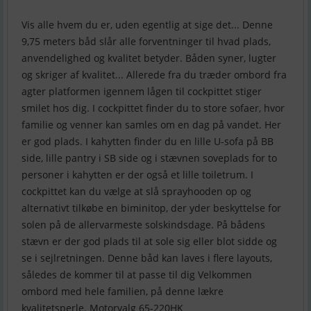
Vis alle hvem du er, uden egentlig at sige det... Denne
9,75 meters båd slår alle forventninger til hvad plads,
anvendelighed og kvalitet betyder. Båden syner, lugter
og skriger af kvalitet... Allerede fra du træder ombord fra
agter platformen igennem lågen til cockpittet stiger
smilet hos dig. I cockpittet finder du to store sofaer, hvor
familie og venner kan samles om en dag på vandet. Her
er god plads. I kahytten finder du en lille U-sofa på BB
side, lille pantry i SB side og i stævnen soveplads for to
personer i kahytten er der også et lille toiletrum. I
cockpittet kan du vælge at slå sprayhooden op og
alternativt tilkøbe en biminitop, der yder beskyttelse for
solen på de allervarmeste solskindsdage. På bådens
stævn er der god plads til at sole sig eller blot sidde og
se i sejlretningen. Denne båd kan laves i flere layouts,
således de kommer til at passe til dig Velkommen
ombord med hele familien, på denne lækre
kvalitetsperle. Motorvalg 65-220HK