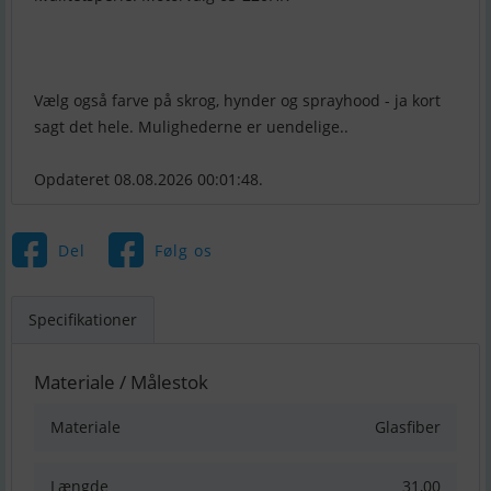
Vælg også farve på skrog, hynder og sprayhood - ja kort
sagt det hele. Mulighederne er uendelige..
Opdateret 08.08.2026 00:01:48.
Del
Følg os
Specifikationer
Materiale / Målestok
Materiale
Glasfiber
Længde
31,00