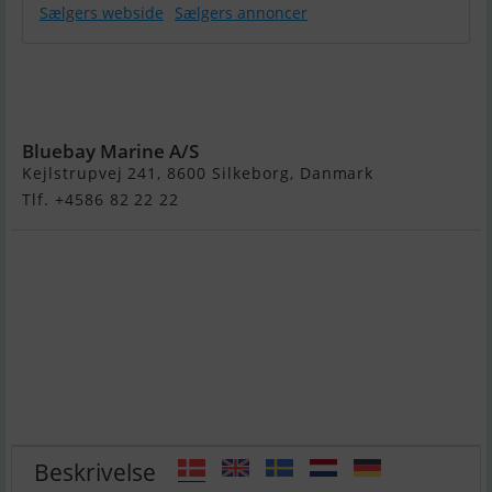
Sælgers webside
Sælgers annoncer
Jeanneau Cap
Camarat 7.5
CC
Bluebay Marine A/S
Kejlstrupvej 241, 8600 Silkeborg, Danmark
Tlf. +4586 82 22 22
Beskrivelse