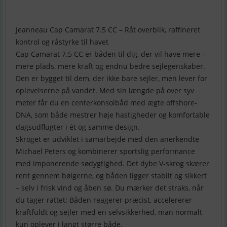
Jeanneau Cap Camarat 7.5 CC – Råt overblik, raffineret
kontrol og råstyrke til havet
Cap Camarat 7.5 CC er båden til dig, der vil have mere –
mere plads, mere kraft og endnu bedre sejlegenskaber.
Den er bygget til dem, der ikke bare sejler, men lever for
oplevelserne på vandet. Med sin længde på over syv
meter får du en centerkonsolbåd med ægte offshore-
DNA, som både mestrer høje hastigheder og komfortable
dagsudflugter i ét og samme design.
Skroget er udviklet i samarbejde med den anerkendte
Michael Peters og kombinerer sportslig performance
med imponerende sødygtighed. Det dybe V-skrog skærer
rent gennem bølgerne, og båden ligger stabilt og sikkert
– selv i frisk vind og åben sø. Du mærker det straks, når
du tager rattet: Båden reagerer præcist, accelererer
kraftfuldt og sejler med en selvsikkerhed, man normalt
kun oplever i langt større både.