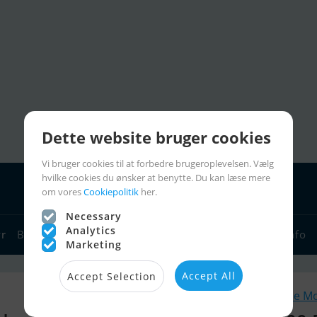
Dette website bruger cookies
Vi bruger cookies til at forbedre brugeroplevelsen. Vælg
hvilke cookies du ønsker at benytte. Du kan læse mere
om vores
Cookiepolitik
her.
Necessary
Analytics
yr
Bådforhandlere
Sejlerlinks
Bådcharter
Sejlerinfo
Marketing
Accept All
Accept Selection
Lignende M