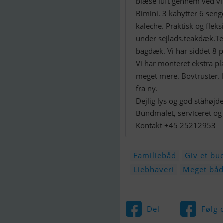
blæse luft gennem ved vin
Bimini. 3 kahytter 6 sen
kaleche. Praktisk og flek
under sejlads.teakdæk.Te
bagdæk. Vi har siddet 8 
Vi har monteret ekstra pl
meget mere. Bovtruster. 
fra ny.
Dejlig lys og god ståhøjde
Bundmalet, serviceret og 
Kontakt +45 25212953
Familiebåd
Giv et bu
Liebhaveri
Meget båd
Del
Følg 