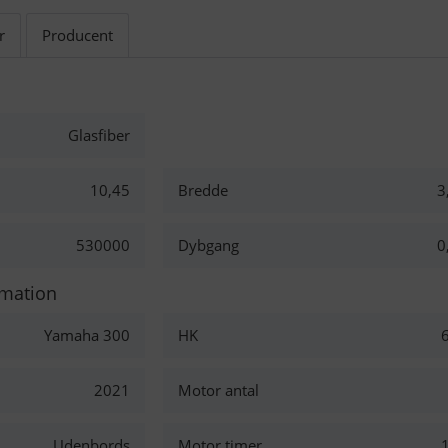
r
Producent
Glasfiber
10,45
Bredde
3
530000
Dybgang
0
rmation
Yamaha 300
HK
2021
Motor antal
Udenbords
Motor timer