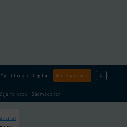
Opret bruger
Log ind
Opret annonce
da
Stjålne både
Bådmodeller
otorbåd