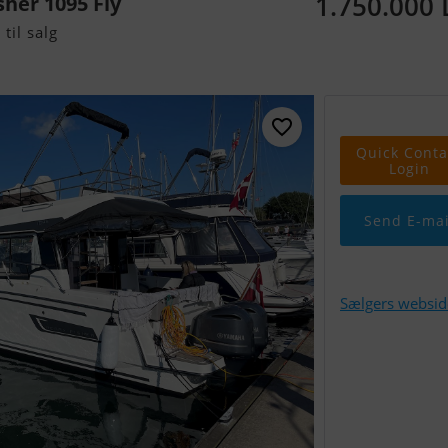
1.750.000
her 1095 Fly
til salg
Quick Conta
Login
Send E-mai
Sælgers websid