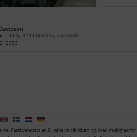
y Fisher 1095 Fly
Davidsen
ej 104 b, 8240 Risskov, Danmark
5212953
kke. Ferskvandstoilet. Direkte vandtilslutning, med mulighed for