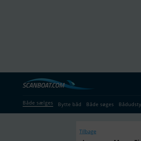
Både sælges
Bytte båd
Både søges
Bådudst
Tilbage