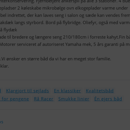
terkonservering. Fjernbetjent ankerspil på alle 3 stationer. 4 bue
gepladser 2 køleskabe mikrobølge ovn elkogeplader varme under
sibel indrettet, der kan laves seng i salon og sæde kan vendes fre
akdæk langs styrbord. Bord på flybridge. Oliefyr, også med varm
på flydæk
ade til bredere og længere seng 210/180cm i forreste kahyt.Fin b
Motorer serviceret af autoriseret Yamaha mek, 5 års garanti på m
.Vi ønsker en større båd da vi har en meget stor familie.
klar.
d
Klargjort til sejlads
En klassiker
Kvalitetsbåd
 for pengene
Rå Racer
Smukke linier
Én ejers båd
os