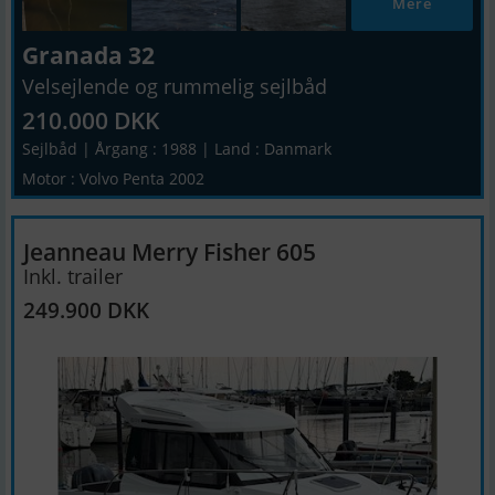
Mere
Granada 32
Velsejlende og rummelig sejlbåd
210.000 DKK
Sejlbåd | Årgang : 1988 | Land : Danmark
Motor : Volvo Penta 2002
Jeanneau Merry Fisher 605
Inkl. trailer
249.900 DKK