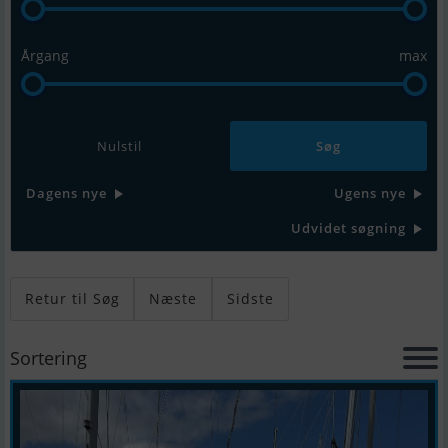
Årgang
max
Nulstil
Dagens nye
Ugens nye
Udvidet søgning
Retur til Søg
Næste
Sidste
Sortering