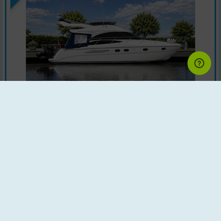
Motorbåd | Årgang : 2008 | Land : Danmark
Motor : Perfect Bliss