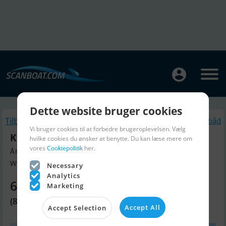
Dette website bruger cookies
Tilbage
Lignende Motorbåd
Vi bruger cookies til at forbedre brugeroplevelsen. Vælg
Kiel Classic 27
hvilke cookies du ønsker at benytte. Du kan læse mere om
vores
Cookiepolitik
her.
Årgang 1997, Motorbåd til salg
Wedel/Schleswig Holstein, Tyskl...
Necessary
Analytics
668.130 DKK
Marketing
(89.500 EUR)
Accept All
Accept Selection