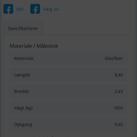
Del
Følg os
Specifikationer
Materiale / Målestok
Materiale
Glasfiber
Længde
8,40
Bredde
2,43
Vægt (kg)
1850
Dybgang
0,45