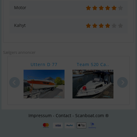
Motor
Kahyt
Sælgers annoncer
Uttern D 77
Team 520 Ca..
Tuck
Impressum - Contact - Scanboat.com ®