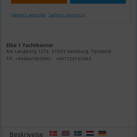
Sælgers webside
Sælgers annoncer
Kiel Classic 27
Elbe 1 Yachtkontor
Am Langberg 127a, 21033 Hamburg, Tyskland
Tlf. +494041922902 - +491724152963
Beskrivelse