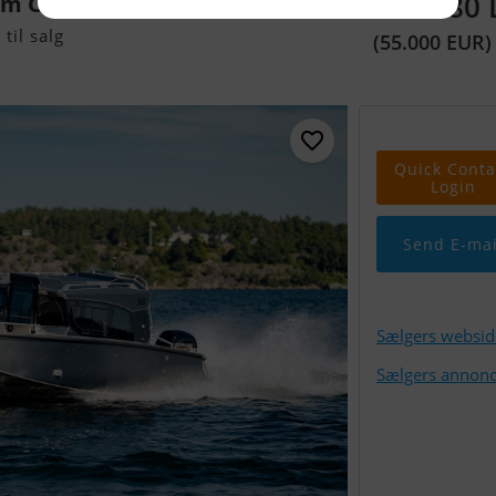
410.580
um Cabin Boat
til salg
(55.000 EUR)
Quick Conta
Login
Send E-mai
Sælgers websid
Sælgers annonc