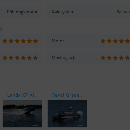
Påhængsmotor
Kølesystem
Saltva
e
Motor
Mast og sejl
Landx X7 Al..
Reval Grade..