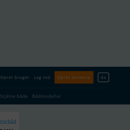
Opret bruger
Log ind
Opret annonce
da
Stjålne både
Bådmodeller
otorbåd