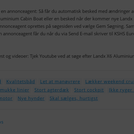
t en annonceagent: Så får du automatisk besked med ændringer a
uminium Cabin Boat eller en besked når der kommer nye Landx
Annonceagent oprettes på søgesiden ved vælge Gem Søgning. S
n annonceagent får du når du via Send E-mail skriver til KSHS Eu
test og videoer: Tjek Youtube ved at søge efter Landx X6 Alumini
d
Kvalitetsbåd
Let at manøvrere
Lækker weekend cru
mukke linier
Stort agterdæk
Stort cockpit
Ikke ryger
motor
Nye hynder
Skal sælges, hurtigst
os