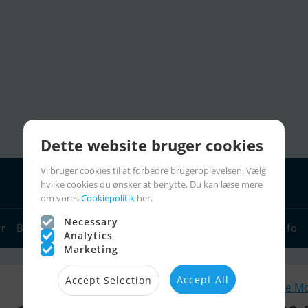
Dette website bruger cookies
Vi bruger cookies til at forbedre brugeroplevelsen. Vælg
hvilke cookies du ønsker at benytte. Du kan læse mere
om vores
Cookiepolitik
her.
Necessary
yr
Bådforhandlere
Sejlerlinks
Bådcharter
Sejlerinfo
Analytics
Marketing
Accept All
Accept Selection
Lignende M