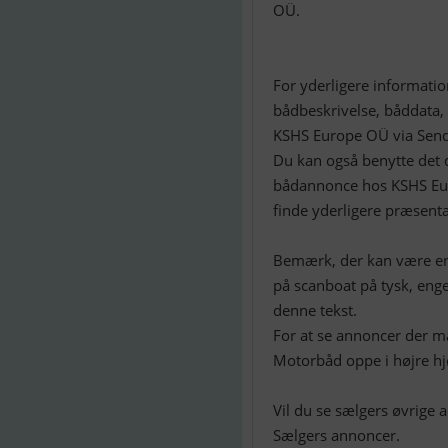
OÜ.
For yderligere informati
bådbeskrivelse, båddata, 
KSHS Europe OÜ via Send
Du kan også benytte det d
bådannonce hos KSHS Eur
finde yderligere præsenta
Bemærk, der kan være en
på scanboat på tysk, enge
denne tekst.
For at se annoncer der m
Motorbåd oppe i højre h
Vil du se sælgers øvrige
Sælgers annoncer.