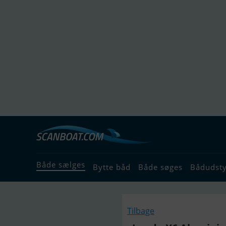
Både sælges
Bytte båd
Både søges
Bådudst
Tilbage