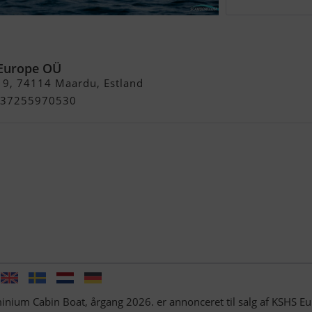
minium Cabin Boat
Europe OÜ
 9, 74114 Maardu, Estland
 +37255970530
ium Cabin Boat, årgang 2026. er annonceret til salg af KSHS E