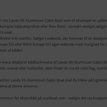
on om Landx X6 Aluminium Cabin Boat som til eksempel en udførl
komplet bådudstyrsliste eller flere fotos - kontakt venligst sælger
 E-mail.
irekte link ovenfor, Sælgers webside, der henviser til en detaljer
ope OÜ eller KSHS Europe OÜ egen webside med mulighed for 
tion af båden.
 mere detaljeret bådbeskrivelse af Landx X6 Aluminium Cabin B
lsk, svensk eller hollandsk, dem finder du via de viste flag, ovenf
atcher Landx X6 Aluminium Cabin Boat skal du klikke på Lignend
jørne af denne annonce.
 annoncer for Motorbåd på scanboat.com - vælges det via knappen