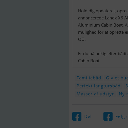
Hold dig opdateret, opre
annoncerede Landx X6 Al
Aluminium Cabin Boat. 
mulighed for at oprette e
OÜ.
Er du på udkig efter båd
Familiebåd
Giv et bu
Perfekt langtursbåd
S
Masser af udstyr
Ny 
Del
Følg 