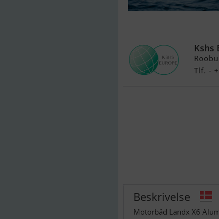
Landx X6 Alu
Kshs 
Roobu
Tlf. -
Beskrivelse
Motorbåd Landx X6 Alumin