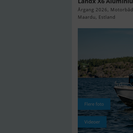
Landx X6 Alumini
Årgang 2026, Motorbåd 
Maardu, Estland
Flere foto
Videoer