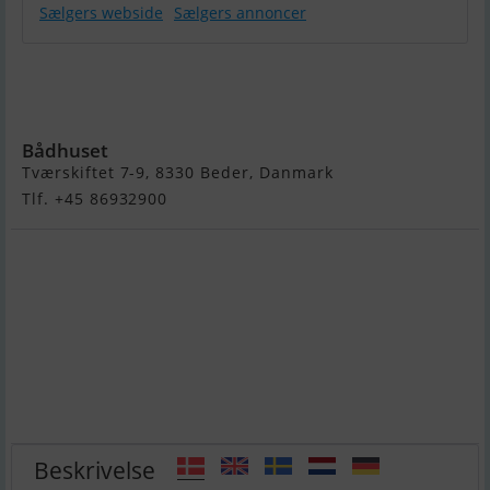
Sælgers webside
Sælgers annoncer
Lifestyle 818
Super Tender
Med 80HK
Bådhuset
Tværskiftet 7-9, 8330 Beder, Danmark
Tlf. +45 86932900
Beskrivelse