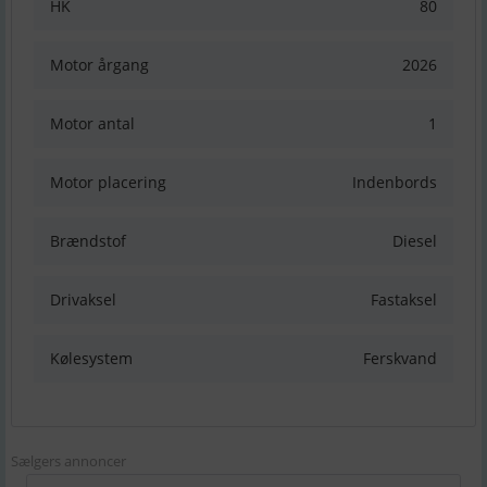
HK
80
Motor årgang
2026
Motor antal
1
Motor placering
Indenbords
Brændstof
Diesel
Drivaksel
Fastaksel
Kølesystem
Ferskvand
Sælgers annoncer