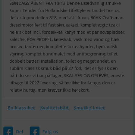
SØNDAGS ÅBENT FRA 10-13 Denne usædvanlig smukke
Super Tender fra Hollandske LifeStyle er landet hos os,
det er topmodellen 818, med alt i luxus, 80HK Craftsman
dieselmotor ført til fast skrueaksel, komplet ægte teak i
hele skibet incl. fordækket, kahyt med et par sovepladser,
kaleche, BOV PROPEL, køleskab, vask med vand og hæk
bruser, lanterner, komplette luxus hynder, hydraulisk
styring, komplet bundmalet med antibegroning, toilet,
dobbelt batteri installation, toilet og meget andet, en
sublim klassisk smuk båd på 27 fod, det er fysisk den
båd du ser vi har på lager, SKAL SES OG OPLEVES, eneste
tilbage til 2022 levering, så tøv ikke for længe, den er
relativ hurtig, men kræver ikke kørekort.
En klassiker
Kvalitetsbåd
Smukke linier
Del
Følg os