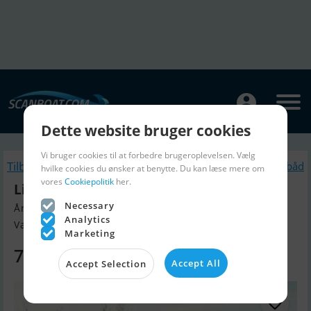
Dette website bruger cookies
Vi bruger cookies til at forbedre brugeroplevelsen. Vælg
Tilbage
Lignende Motorbåd
hvilke cookies du ønsker at benytte. Du kan læse mere om
vores
Cookiepolitik
her.
Lifestyle 818 Super Tender Med 80HK
Necessary
Årgang 2026, Motorbåd til salg
Analytics
Værft, Holland
Marketing
779.800 DKK
Accept All
Accept Selection