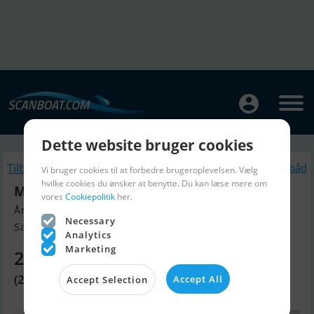
Dette website bruger cookies
Tilbage
Lignende Motorbåd
Vi bruger cookies til at forbedre brugeroplevelsen. Vælg
hvilke cookies du ønsker at benytte. Du kan læse mere om
Magellano 60
vores
Cookiepolitik
her.
Årgang 2025, Motorbåd til salg
Necessary
Savona, Italien
Analytics
Marketing
21.111.350 DKK
(2.828.000 EUR)
Accept All
Accept Selection