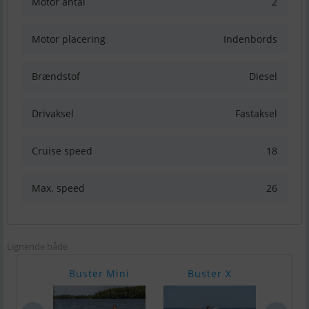
Motor antal
2
Motor placering
Indenbords
Brændstof
Diesel
Drivaksel
Fastaksel
Cruise speed
18
Max. speed
26
Lignende både
Buster Mini
Buster X
Bu