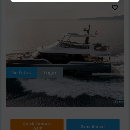
Se fotos
Login
Quick Contact
Send E-mail
Login