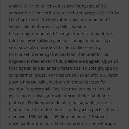
Maiora 70 er en italiensk luksusyacht bygget af det
anerkendte FIPA værft. Hun er helt renoveret i 2013/2014.
Hun har to store dobbeltkabiner og en kabine med 3
senge, alle med bruser og toilet, samt en
besætningskabine med 2 senge. Hun har et moderne,
fuldt udstyret køkken og en stor lounge med bar og et
stort sovesofa-område ved siden af køkkenet og
førerhuset. Der er også et siddeområde udenfor på
bagdækket med et stort fuld-dækkende bagtelt. Oppe på
flybridge'en er den anden førerplads, en sofa-gruppe og
et opvarmet jacuzzi. For inspektion, lav en aftale. SPieter
Bosma hos De Valk Sneek er din kontaktperson for
eventuelle spørgsmål. Tøv ikke med at ringe til os. Vi
giver kun et udvalg af nøgleinformationer på denne
platform. For komplette detaljer, besøg venligst vores
hjemmeside, hvor du finder: - fulde yacht specifikationer,
med over 155 detaljer - 60 flere billeder - 23 siders
downloadbar brochure Med kontorer over hele Europa