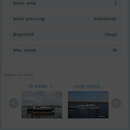
Motor antal
2
Motor placering
Indenbords
Brændstof
Diesel
Max. speed
18
Sælgers annoncer
Sk Kotter 1..
Long Island..
Dani