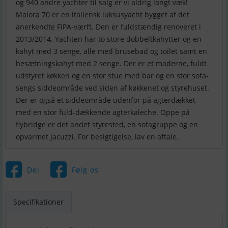
og 940 andre yachter til salg er vi aldrig langt væk!
Maiora 70 er en italiensk luksusyacht bygget af det
anerkendte FIPA-værft. Den er fuldstændig renoveret i
2013/2014. Yachten har to store dobbeltkahytter og en
kahyt med 3 senge, alle med brusebad og toilet samt en
besætningskahyt med 2 senge. Der er et moderne, fuldt
udstyret køkken og en stor stue med bar og en stor sofa-
sengs siddeområde ved siden af køkkenet og styrehuset.
Der er også et siddeområde udenfor på agterdækket
med en stor fuld-dækkende agterkaleche. Oppe på
flybridge er det andet styrested, en sofagruppe og en
opvarmet jacuzzi. For besigtigelse, lav en aftale.
Del
Følg os
Specifikationer