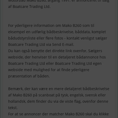
Motorbåd Mako B260, årgang 1991. er annonceret til salg
af Boatcare Trading Ltd.
For yderligere information om Mako B260 som til
eksempel en udførlig bådbeskrivelse, båddata, komplet
bådudstyrsliste eller flere fotos - kontakt venligst sælger
Boatcare Trading Ltd via Send E-mail.
Du kan også benytte det direkte link ovenfor, Sælgers
webside, der henviser til en detaljeret bådannonce hos
Boatcare Trading Ltd eller Boatcare Trading Ltd egen
webside med mulighed for at finde yderligere
præsentation af båden.
Bemærk, der kan være en mere detaljeret bådbeskrivelse
af Mako B260 på scanboat på tysk, engelsk, svensk eller
hollandsk, dem finder du via de viste flag, ovenfor denne
tekst.
For at se annoncer der matcher Mako B260 skal du klikke