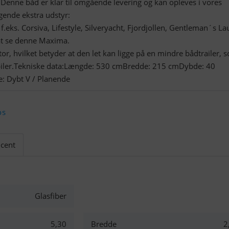
.Denne båd er klar til omgående levering og kan opleves i vores
ende ekstra udstyr:
 f.eks. Corsiva, Lifestyle, Silveryacht, Fjordjollen, Gentleman´s L
 at se denne Maxima.
r, hvilket betyder at den let kan ligge på en mindre bådtrailer, 
 biler.Tekniske data:Længde: 530 cmBredde: 215 cmDybde: 40
: Dybt V / Planende
os
cent
Glasfiber
5,30
Bredde
2