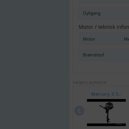
Dybgang
Motor / teknisk info
Motor
Me
Brændstof
Sælgers annoncer
Mercury 3.5..