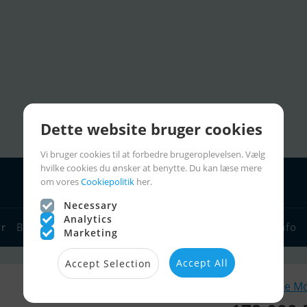
Dette website bruger cookies
Vi bruger cookies til at forbedre brugeroplevelsen. Vælg
hvilke cookies du ønsker at benytte. Du kan læse mere
om vores
Cookiepolitik
her.
Necessary
Analytics
yr
Bådforhandlere
Sejlerlinks
Bådcharter
Sejlerinfo
Marketing
Accept All
Accept Selection
Lignende M