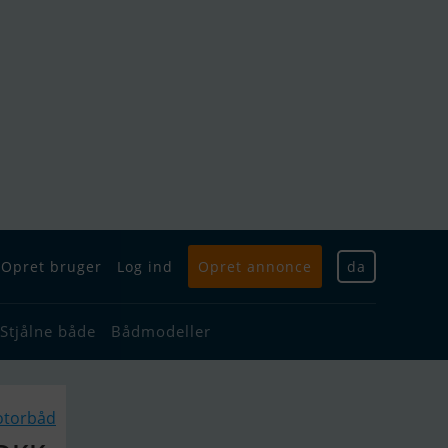
Opret bruger
Log ind
Opret annonce
da
Stjålne både
Bådmodeller
otorbåd