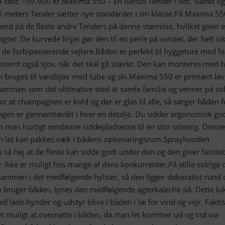
takt: 199.900 kr.Maxima 550 – En luksus Tender i flot, slankt og
,5 meters Tender sætter nye standarder i sin klasse.På Maxima 55
nd på de fleste andre Tenders på denne størrelse, hvilket giver 
gter. De kurvede linjer gør den til en perle på vandet, der helt si
de forbipasserende sejlere.Båden er perfekt til hyggeture med fa
stemt også sjov, når det skal gå stærkt. Den kan monteres med h
n bruges til vandsjov med tube og ski.Maxima 550 er primært lave
rammen som det ultimative sted at samle familie og venner på sol
or at champagnen er kold og der er glas til alle, så sørger båden f
ngen er gennemtænkt i hver en detalje. Du sidder ergonomisk god
 man hurtigt omdanne siddepladserne til en stor solseng. Denne
den let kan pakkes væk i bådens opbevaringsrum.Sprayhooden
 så høj at de fleste kan sidde godt under den og den giver fantast
r ikke er muligt hos mange af dens konkurrenter.På stille solrige 
ammen i det medfølgende hylster, så den ligger dekorativt rund
 bruger båden, lynes den medfølgende agterkaleche på. Dette lu
 lade hynder og udstyr blive i båden i læ for vind og vejr. Fakti
t muligt at overnatte i båden, da man let kommer ud og ind via