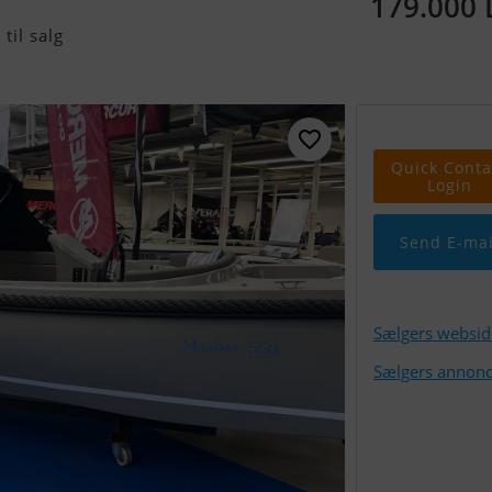
179.000
til salg
Quick Conta
Login
Send E-mai
Sælgers websid
Sælgers annonc