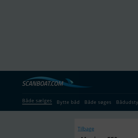
Både sælges
Bytte båd
Både søges
Bådudst
Tilbage