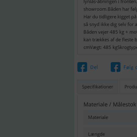
lynlås-åbningen i fronten
showroom.Båden har følg
Har du tidligere kigget på
så snyd ikke dig selv for
Båden vejer 485 kg + moto
kan trækkes af de fleste
cmVægt: 485 kgSkrogtype
Del
Følg 
Specifikationer
Produ
Materiale / Målestok
Materiale
Længde