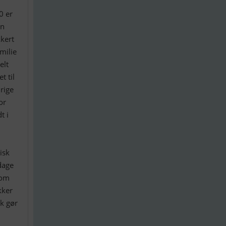
0 er
en
kkert
milie
elt
t til
rige
or
t i
isk
dage
 om
kker
sk gør