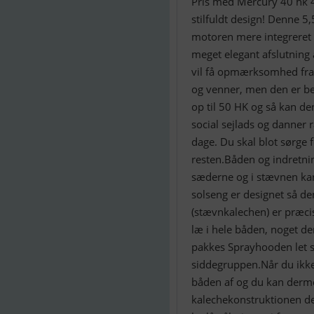
Pris med Mercury 40 hk 4-
stilfuldt design! Denne 5
motoren mere integreret e
meget elegant afslutning a
vil få opmærksomhed fra 
og venner, men den er be
op til 50 HK og så kan de
social sejlads og danner 
dage. Du skal blot sørge f
resten.Båden og indretni
sæderne og i stævnen kan
solseng er designet så 
(stævnkalechen) er præcis
læ i hele båden, noget de
pakkes Sprayhooden let s
siddegruppen.Når du ikke
båden af og du kan dermed
kalechekonstruktionen de