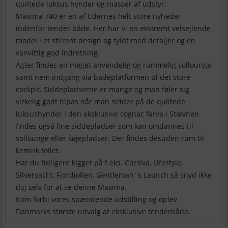
quiltede luksus hynder og masser af udstyr.
Maxima 740 er en af tidernes helt store nyheder
indenfor tender både. Her har vi en ekstremt velsejlende
model i et stilrent design og fyldt med detaljer og en
vanvittig god indretning.
Agter findes en meget anvendelig og rummelig sollounge
samt nem indgang via badeplatformen til det store
cockpit. Siddepladserne er mange og man føler sig
virkelig godt tilpas når man sidder på de quiltede
luksushynder i den eksklusive cognac farve.i Stævnen
findes også fine siddepladser som kan omdannes til
sollounge eller køjepladser. Der findes desuden rum til
kemisk toilet.
Har du tidligere kigget på f.eks. Corsiva, Lifestyle,
Silveryacht, Fjordjollen, Gentleman´s Launch så snyd ikke
dig selv for at se denne Maxima.
Kom forbi vores spændende udstilling og oplev
Danmarks største udvalg af eksklusive tenderbåde.