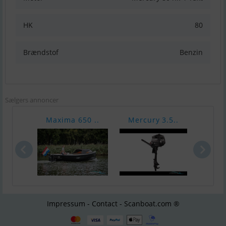
HK
80
Brændstof
Benzin
Sælgers annoncer
Maxima 650 ..
Mercury 3.5..
Merc
Impressum - Contact - Scanboat.com ®