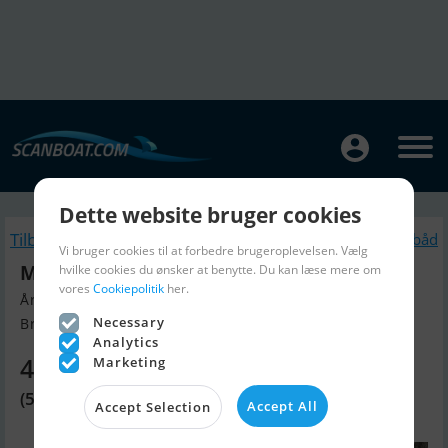
Dette website bruger cookies
Tilbage
Lignende Motorbåd
Vi bruger cookies til at forbedre brugeroplevelsen. Vælg
Maxum 3300 SCR
hvilke cookies du ønsker at benytte. Du kan læse mere om
vores
Cookiepolitik
her.
Årgang 2000, Motorbåd til salg
Necessary
Brandenburg an der Havel, Tyskl...
Analytics
410.580 DKK
Marketing
(55.000 EUR)
Accept All
Accept Selection