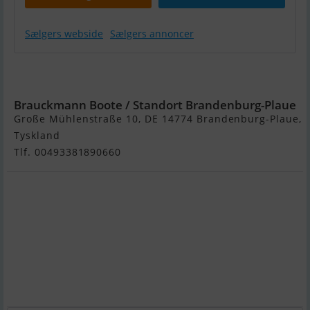
Sælgers webside
Sælgers annoncer
Maxum 3300
SCR
Brauckmann Boote / Standort Brandenburg-Plaue
Große Mühlenstraße 10, DE 14774 Brandenburg-Plaue,
Tyskland
Tlf. 00493381890660