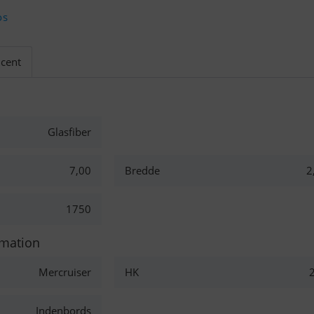
os
cent
Glasfiber
7,00
Bredde
2
1750
rmation
Mercruiser
HK
Indenbords