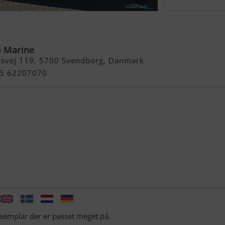
Lsc, Mercruiser 4.3
 Marine
usvej 119, 5700 Svendborg, Danmark
+45 62207070
eksemplar der er passet meget på.