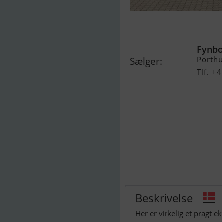
Monterey 218 
Mpi...Solgt
Fynbo
Porth
Sælger:
Tlf. 
Beskrivelse
Her er virkelig et pragt 