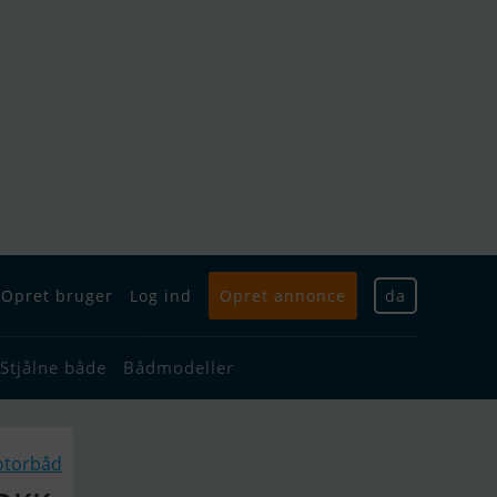
Opret bruger
Log ind
Opret annonce
da
Stjålne både
Bådmodeller
otorbåd