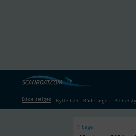
Både sælges
Bytte båd
Både søges
Bådudst
Tilbage