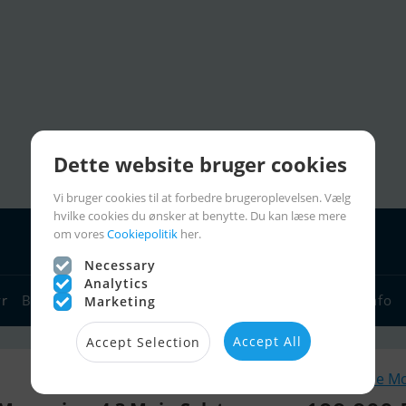
Dette website bruger cookies
Vi bruger cookies til at forbedre brugeroplevelsen. Vælg
hvilke cookies du ønsker at benytte. Du kan læse mere
om vores
Cookiepolitik
her.
Necessary
Analytics
yr
Bådforhandlere
Sejlerlinks
Bådcharter
Sejlerinfo
Marketing
Accept All
Accept Selection
Lignende M