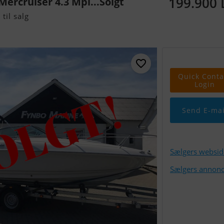
199.900
Mercruiser 4.3 Mpi...Solgt
til salg
Quick Conta
Login
Send E-mai
Sælgers websid
Sælgers annonc