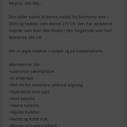
Førpris: 439.900,-
Den alder sidste af denne model fra Monterey kom i
2009 og hedder som denne 275 CR. Den har opdateret
interiør som man ikke finder i den forgående som hed
Monterey 250 CR.
Der er ægte teaktræ i cockpit og på badeplatform.
ydermere er der.
>Lowrance søkortplotter.
>El ankerspil.
>Pull Pit for nemmere ombord stigning.
>Hydraliske trim taps.
>Fuld kaleche.
>Havne Kaleche.
>Skjulte Pulleter.
>Varmt og Koldt tryk.
>Bruser på badeplatform.