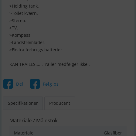
>Holding tank.
>Toilet kværn.
>Stereo.
>TV.
>Kompass.
>Landstrømlader.
>Ekstra forbrugs batterier.
KAN TRAILES......Trailer medfølger ikke..
Del
Følg os
Specifikationer
Producent
Materiale / Målestok
Materiale
Glasfiber