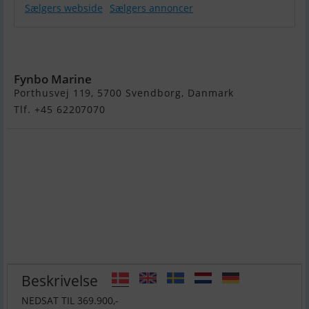
Sælgers webside
Sælgers annoncer
Monterey 275
CR...Solgt
Fynbo Marine
Porthusvej 119, 5700 Svendborg, Danmark
Tlf. +45 62207070
Beskrivelse
NEDSAT TIL 369.900,-