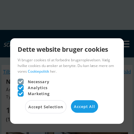
Dette website bruger cookies
Vi bruger cookies til at forbedre brugeroplevelsen. Vælg
hvilke cookies du ønsker at benytte. Du kan læse mere om
Tilbage
Lignende Motorbåd
vores
Cookiepolitik
her.
Nimbus 35 Nova Coupé
Necessary
Analytics
Årgang 2005, Motorbåd til salg
Marketing
Tyskland
Accept All
Accept Selection
1.194.420 DKK
(160.000 EUR)