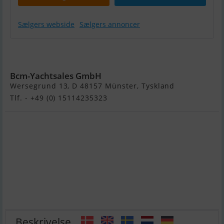
Sælgers webside
Sælgers annoncer
Nimbus 35
Nova Coupé
Bcm-Yachtsales GmbH
Wersegrund 13, D 48157 Münster, Tyskland
Tlf. - +49 (0) 15114235323
Beskrivelse