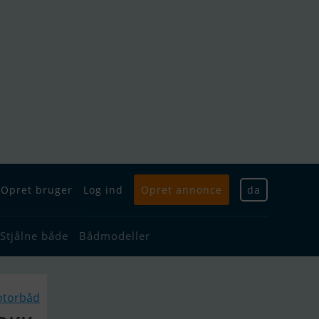
Opret bruger
Log ind
Opret annonce
da
Stjålne både
Bådmodeller
otorbåd