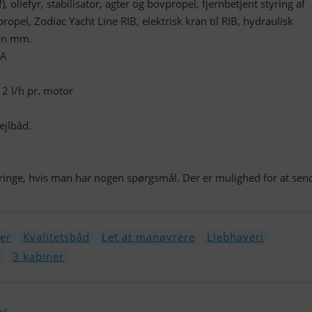
oliefyr, stabilisator, agter og bovpropel, fjernbetjent styring af
opel, Zodiac Yacht Line RIB, elektrisk kran til RIB, hydraulisk
ion mm.
TA
2 l/h pr. motor
ejlbåd.
ringe, hvis man har nogen spørgsmål. Der er mulighed for at sen
ker
Kvalitetsbåd
Let at manøvrere
Liebhaveri
e
3 kabiner
os