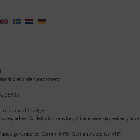
l
vandskølet, indenbordsmotor
 Kg 35000
t motor yacht sælges.
sovepladser, fordelt på 3 kahytter, 2 badeværelser, køkken, stue
 Panda generatorer, Garmin MPD, Garmin Autopilot, VHF,