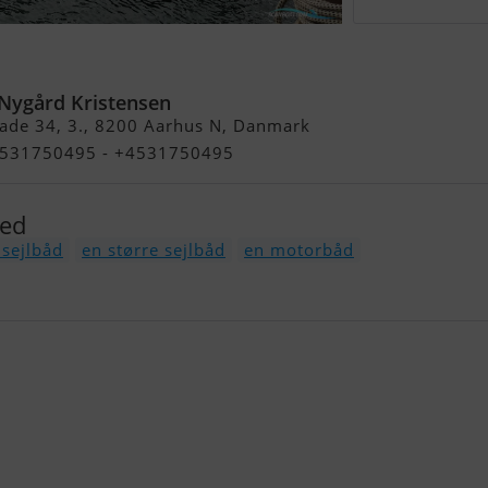
der 548
Nygård Kristensen
ade 34, 3., 8200 Aarhus N, Danmark
+4531750495 - +4531750495
med
sejlbåd
en større sejlbåd
en motorbåd