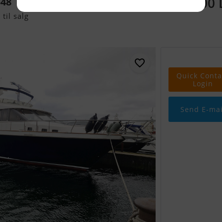
2.300.000
548
til salg
Quick Conta
Login
Send E-mai