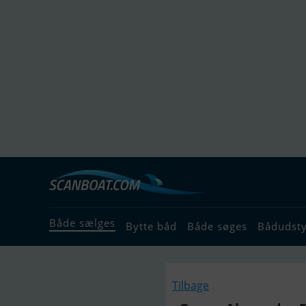
Både sælges
Bytte båd
Både søges
Bådudst
Tilbage