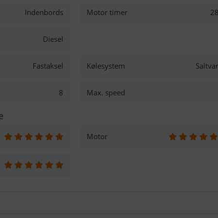
Indenbords
Motor timer
2
Diesel
Fastaksel
Kølesystem
Saltva
8
Max. speed
e
Motor