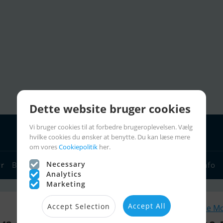
Dette website bruger cookies
Vi bruger cookies til at forbedre brugeroplevelsen. Vælg
hvilke cookies du ønsker at benytte. Du kan læse mere
om vores
Cookiepolitik
her.
Necessary
yr
Bådforhandlere
Sejlerlinks
Bådcharter
Sejlerinfo
Analytics
Marketing
Accept All
Accept Selection
Lignende M