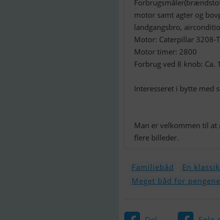
Forbrugsmåler(brændstof), 
motor samt agter og bovpr
landgangsbro, aircondit
Motor: Caterpillar 3208-
Motor timer: 2800
Forbrug ved 8 knob: Ca. 1
Interesseret i bytte med s
Man er velkommen til at 
flere billeder.
Familiebåd
En klassi
Meget båd for pengen
Del
Følg 