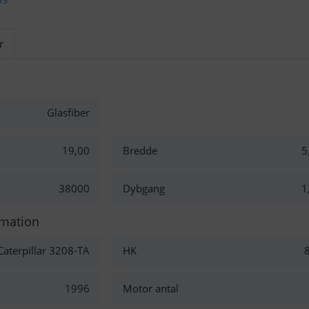
r
Glasfiber
19,00
Bredde
5
38000
Dybgang
1
rmation
Caterpillar 3208-TA
HK
1996
Motor antal