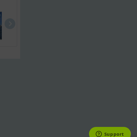
V48
Sunseeker 4..
Princess 60.