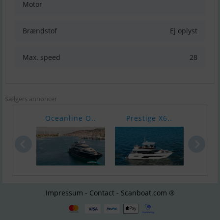
Motor
Brændstof
Ej oplyst
Max. speed
28
Sælgers annoncer
Oceanline O..
Prestige X6..
Sanl
Impressum - Contact - Scanboat.com ®