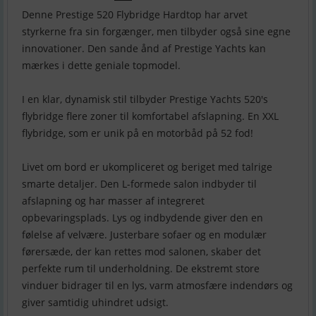
Denne Prestige 520 Flybridge Hardtop har arvet
styrkerne fra sin forgænger, men tilbyder også sine egne
innovationer. Den sande ånd af Prestige Yachts kan
mærkes i dette geniale topmodel.
I en klar, dynamisk stil tilbyder Prestige Yachts 520's
flybridge flere zoner til komfortabel afslapning. En XXL
flybridge, som er unik på en motorbåd på 52 fod!
Livet om bord er ukompliceret og beriget med talrige
smarte detaljer. Den L-formede salon indbyder til
afslapning og har masser af integreret
opbevaringsplads. Lys og indbydende giver den en
følelse af velvære. Justerbare sofaer og en modulær
førersæde, der kan rettes mod salonen, skaber det
perfekte rum til underholdning. De ekstremt store
vinduer bidrager til en lys, varm atmosfære indendørs og
giver samtidig uhindret udsigt.