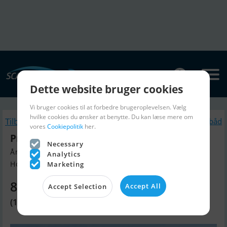
Dette website bruger cookies
Vi bruger cookies til at forbedre brugeroplevelsen. Vælg
hvilke cookies du ønsker at benytte. Du kan læse mere om
Tilbage
Lignende Motorbåd
vores
Cookiepolitik
her.
Prestige 520
Necessary
Årgang 2023, Motorbåd til salg
Analytics
Holland
Marketing
8.174.300 DKK
Accept All
Accept Selection
(1.095.000 EUR)