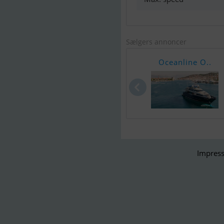
Sælgers annoncer
Oceanline O..
Impress