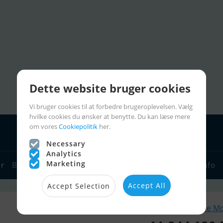
Dette website bruger cookies
Vi bruger cookies til at forbedre brugeroplevelsen. Vælg
hvilke cookies du ønsker at benytte. Du kan læse mere
om vores
Cookiepolitik
her.
Necessary
Analytics
Marketing
yr
Bådforhandlere
Sejlerlinks
Bådcharter
Sejlerinfo
Accept All
Accept Selection
Lignende M