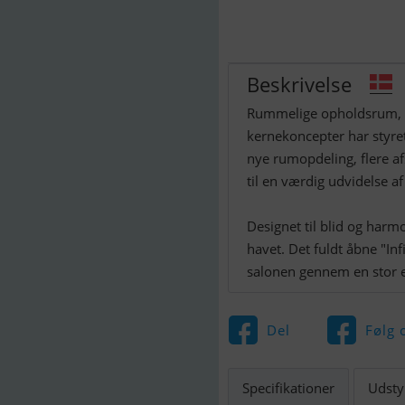
Beskrivelse
Rummelige opholdsrum, na
kernekoncepter har styre
nye rumopdeling, flere 
til en værdig udvidelse af
Designet til blid og harm
havet. Det fuldt åbne "Inf
salonen gennem en stor el
Del
Følg 
Specifikationer
Udsty