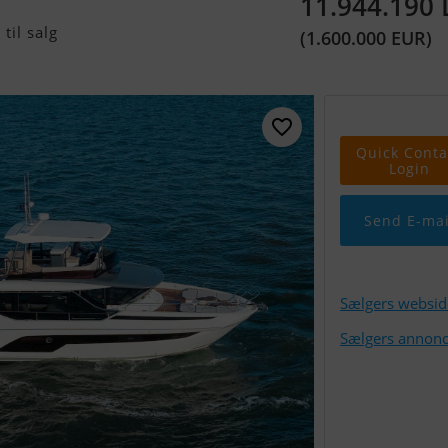
11.944.190
til salg
(1.600.000 EUR)
Quick Conta
Login
Send E-mai
Sælgers websid
Sælgers annonc