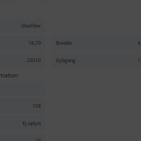
Glasfiber
18,70
Bredde
4
25010
Dybgang
1
rmation
108
Ej oplyst
23