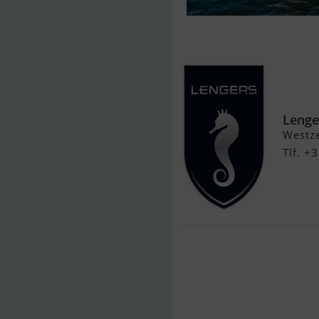
Prestige X60
Lenge
Westze
Tlf. 