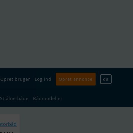
Opret bruger
Log ind
Opret annonce
da
Stjålne både
Bådmodeller
otorbåd