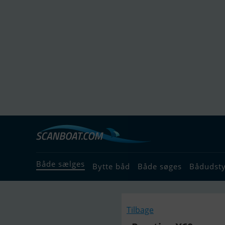
Både sælges
Bytte båd
Både søges
Bådudst
Tilbage