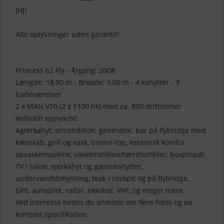
(HJ)
Alle oplysninger uden garanti!!
Princess 62 Fly - Årgang: 2008
Længde: 18,90 m - Bredde: 5,00 m - 4 kahytter - 3
badeværelser
2 x MAN V10 (2 x 1100 hk) med ca. 800 driftstimer
Velholdt ejeryacht!
Agterkahyt, aircondition, generator, bar på flybridge med
køleskab, grill og vask, bimini-top, keramisk komfur,
opvaskemaskine, vaskemaskine/tørretumbler, bovpropel,
TV i salon, ejerkahyt og gæstekahytter,
undervandsbelysning, teak i cockpit og på flybridge,
GPS, autopilot, radar, ekkolod, VHF, og meget mere.
Ved interesse bedes du anmode om flere fotos og en
komplet specifikation.