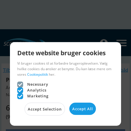
Dette website bruger cookies
Vi bruger cookies til at forbedre brugeroplevelsen. Vælg
hvilke cookies du ønsker at benytte. Du kan læse mere om
Tilbage
Lignende Motorbåd
vores
Cookiepolitik
her.
Princess 62 Fly
Necessary
Årgang 2008, Motorbåd til salg
Analytics
Nähe Nizza, Italien
Marketing
6.830.580 DKK
Accept All
Accept Selection
(915.000 EUR)