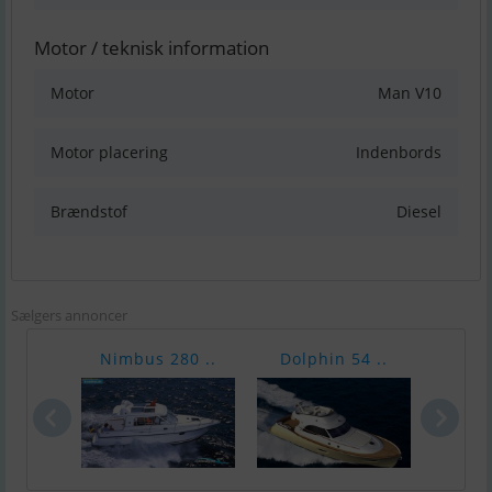
Motor / teknisk information
Motor
Man V10
Motor placering
Indenbords
Brændstof
Diesel
Sælgers annoncer
Nimbus 280 ..
Dolphin 54 ..
Raff