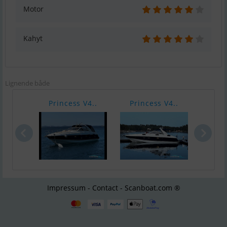
Motor
Kahyt
Lignende både
Princess V4..
Princess V4..
Prin
Impressum - Contact - Scanboat.com ®