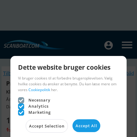
Dette website bruger cookies
Tilbage
Lignende Motorbåd
Vi bruger cookies til at forbedre brugeroplevelsen. Vælg
Princess V42
hvilke cookies du ønsker at benytte. Du kan læse mere om
vores
Cookiepolitik
her.
Klargjort med mange opgraderinger
Årgang 2004, Motorbåd til salg
Necessary
Analytics
Danmark
Marketing
1.050.000 DKK
Accept All
Accept Selection
1.100.000 DKK