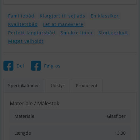
Familiebåd
Klargjort til sejlads
En klassiker
Kvalitetsbåd
Let at manøvrere
Perfekt langtursbåd
Smukke linier
Stort cockpit
Meget velholdt
Del
Følg os
Specifikationer
Udstyr
Producent
Materiale / Målestok
Materiale
Glasfiber
Længde
13,30