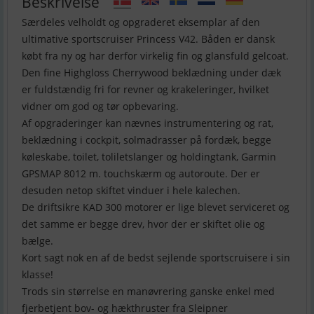
Beskrivelse
Særdeles velholdt og opgraderet eksemplar af den
ultimative sportscruiser Princess V42. Båden er dansk
købt fra ny og har derfor virkelig fin og glansfuld gelcoat.
Den fine Highgloss Cherrywood beklædning under dæk
er fuldstændig fri for revner og krakeleringer, hvilket
vidner om god og tør opbevaring.
Af opgraderinger kan nævnes instrumentering og rat,
beklædning i cockpit, solmadrasser på fordæk, begge
køleskabe, toilet, toliletslanger og holdingtank, Garmin
GPSMAP 8012 m. touchskærm og autoroute. Der er
desuden netop skiftet vinduer i hele kalechen.
De driftsikre KAD 300 motorer er lige blevet serviceret og
det samme er begge drev, hvor der er skiftet olie og
bælge.
Kort sagt nok en af de bedst sejlende sportscruisere i sin
klasse!
Trods sin størrelse en manøvrering ganske enkel med
fjerbetjent bov- og hækthruster fra Sleipner