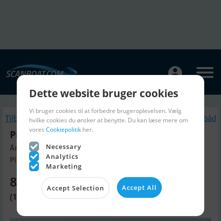
Dette website bruger cookies
Vi bruger cookies til at forbedre brugeroplevelsen. Vælg
Tilbage
Lignende Motorbåd
hvilke cookies du ønsker at benytte. Du kan læse mere om
vores
Cookiepolitik
her.
Princess V50 Open
Necessary
Årgang 2026, Motorbåd til salg
Analytics
Plymouth, England
Marketing
8.675.680 DKK
Accept All
Accept Selection
(1.000.000 GBP)