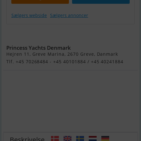
Sælgers webside
Sælgers annoncer
Princess V50
Open
Princess Yachts Denmark
Hejren 11, Greve Marina, 2670 Greve, Danmark
Tlf. +45 70268484 - +45 40101884 / +45 40241884
Beskrivelse